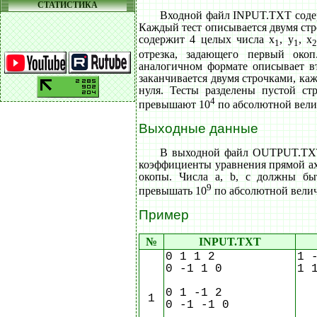
СТАТИСТИКА
Входной файл INPUT.TXT содер
Каждый тест описывается двумя стр
содержит 4 целых числа x
, y
, x
1
1
2
отрезка, задающего первый окоп
аналогичном формате описывает в
заканчивается двумя строчками, ка
нуля. Тесты разделены пустой ст
4
превышают 10
по абсолютной вели
Выходные данные
В выходной файл OUTPUT.TXT 
коэффициенты уравнения прямой ax 
окопы. Числа a, b, c должны б
9
превышать 10
по абсолютной вели
Пример
№
INPUT.TXT
0 1 1 2
1 
0 -1 1 0
1 
0 1 -1 2
1
0 -1 -1 0