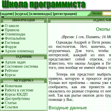
[задачи]
[курсы]
[олимпиады]
[регистрация]
Логин:
ИНФОРМАЦИЯ
ЗАДАЧА №9
О школе
Окопы
Правила
Олимпиады
(Время: 1 сек. Память: 16 
Фотоальбом
Однажды Андрей и Петя решили
Гостевая
из пистолетов. Нет, конечно,
Форум
игрушечных. Для того, чтобы
Архив олимпиад
интересной, каждый из них 
ЗАДАЧНИК
представляет собой отрезок, 
Архив задач
Известно, что окопы Андрея и Пет
Состояние системы
того, они вообще не имеют общих т
Рейтинг
Теперь им предстоит выбрат
Курсы
прямую, которую в процессе игры
МЕТОДИЧКА
Только вот проблема – окопы уже 
Новичкам
сообразить, как им провести 
Работа в системе
оказались по разные стороны от не
Курсы ККДП
ней. Так как рытье окопов дело тр
Дистрибутивы
помощи у Вас.
Статьи
Ссылки
Входные данные