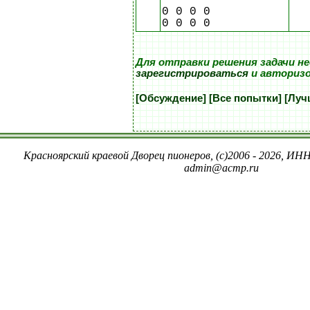
0 0 0 0
0 0 0 0
Для отправки решения задачи н
зарегистрироваться
и авториз
[Обсуждение]
[Все попытки]
[Луч
Красноярский краевой Дворец пионеров, (c)2006 - 2026, ИНН
admin@acmp.ru