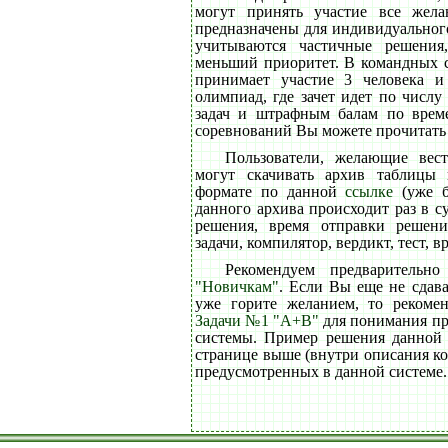
могут принять участие все жел
предназначены для индивидуального
учитываются частичные решения
меньший приоритет. В командных с
принимает участие 3 человека 
олимпиад, где зачет идет по числ
задач и штрафным балам по врем
соревнований Вы можете прочитат
Пользователи, желающие вест
могут скачивать архив таблицы
формате по данной
ссылке
(уже б
данного архива происходит раз в с
решения, время отправки решени
задачи, компилятор, вердикт, тест, в
Рекомендуем предварительно
"Новичкам"
. Если Вы еще не сдава
уже горите желанием, то рекоме
Задачи №1 "A+B"
для понимания пр
системы. Пример решения данной 
странице выше (внутри описания ко
предусмотренных в данной системе. 