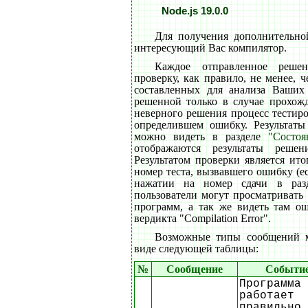
Node.js 19.0.0
Для получения дополнительно
интересующий Вас компилятор.
Каждое отправленное реше
проверку, как правило, не менее, ч
составленных для анализа Ваших 
решенной только в случае прохожд
неверного решения процесс тестиро
определившем ошибку. Результаты
можно видеть в разделе
"Состоя
отображаются результаты решен
Результатом проверки является ит
номер теста, вызвавшего ошибку (ес
нажатии на номер сдачи в ра
пользователи могут просматривать
программ, а так же видеть там о
вердикта "Compilation Error".
Возможные типы сообщений м
виде следующей таблицы:
№
Сообщение
Событи
Программа
работает
правильно 