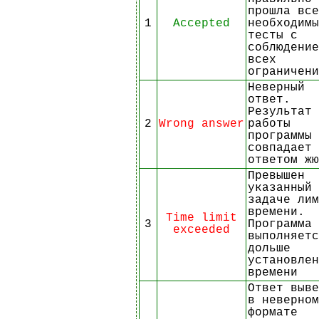
прошла все
1
Accepted
необходимы
тесты с
соблюдение
всех
ограничени
Неверный
ответ.
Результат
2
Wrong answer
работы
программы 
совпадает 
ответом жю
Превышен
указанный 
задаче лим
времени.
Time limit
3
Программа
exceeded
выполняетс
дольше
установлен
времени
Ответ выве
в неверном
формате