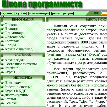
[задачи]
[курсы]
[олимпиады]
[регистрация]
Логин:
ИНФОРМАЦИЯ
РАБОТА В СИ
О школе
Данный сайт содержит архи
Правила
программированию со встроенной 
Олимпиады
участия в системе достаточно заре
Фотоальбом
раздел
"Архив задач"
, где на т
Гостевая
предложено решить 1000 задач разл
Форум
задач определяется числом от 1
Архив олимпиад
сложности формируется рейтин
"Рейтинг"
. Раздел сайта
"Курсы"
сод
ЗАДАЧНИК
по разделам и темам, предназн
Архив задач
обучения языкам программирования
Состояние системы
Рейтинг
Все задачи предполагают ре
Курсы
приложения, работающего с
OUTPUT.TXT, которые предназна
МЕТОДИЧКА
данных и вывода результата соответ
Новичкам
можно решать без файлов, использу
Работа в системе
вывода (ввод с клавиатуры и вы
Курсы ККДП
решения можно только зарегистриро
Дистрибутивы
специальную форму, либо в виде 
Статьи
расширений: *.pas, *.dpr, *.c, *.cpp, *
Ссылки
*.bas. В случае загрузки файла