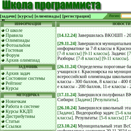
[задачи]
[курсы]
[олимпиады]
[регистрация]
Логин:
ИНФОРМАЦИЯ
НОВОСТИ
О школе
Правила
[14.12.24]
Завершилась ВКОШП - 20
Олимпиады
[29.11.24]
Завершился муниципальн
Фотоальбом
информатике за 7-8 классы в Красно
Гостевая
[7-8 классы]
[9-11 классы]
. Задачи:
[
Форум
Разборы:
[7-8 классы]
[9-11 классы]
.
Архив олимпиад
[26.11.24]
Определены пороговые ба
ЗАДАЧНИК
учащихся г. Красноярска на муници
Архив задач
всероссийской олимпиады школьник
Состояние системы
классы - 300 баллов, 8 классы - 400 б
Рейтинг
е классы - 200 баллов, 11-е классы - 
Курсы
[17.11.24]
Завершился полуфинал В
МЕТОДИЧКА
Сибири:
[Задачи]
[Результаты]
.
Новичкам
Работа в системе
[26.10.24]
Завершился школьный эт
Курсы ККДП
[Задачи]
. Видеоразбор задач:
[5-6 кл
Дистрибутивы
классы]
. Результаты:
[5-6 классы]
[7-
Статьи
[23.10.24]
Муниципальный этап ВсО
Ссылки
информатике состоится 29.11.2024 н