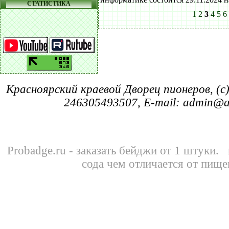
СТАТИСТИКА
1
2
3
4
5
6
Красноярский краевой Дворец пионеров, (c
246305493507, E-mail: admin@
Probadge.ru -
заказать бейджи
от 1 штуки.
сода чем отличается от пище