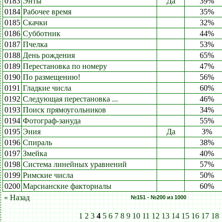
0183
Энты
Да
39%
0184
Рабочее время
35%
0185
Скачки
32%
0186
Субботник
44%
0187
Пчелка
53%
0188
День рождения
65%
0189
Перестановка по номеру
47%
0190
По размещению!
56%
0191
Гладкие числа
60%
0192
Следующая перестановка ...
46%
0193
Поиск прямоугольников
34%
0194
Фотограф-зануда
55%
0195
Эния
Да
3%
0196
Спираль
38%
0197
Змейка
40%
0198
Система линейных уравнений
57%
0199
Римские числа
50%
0200
Марсианские факториалы
60%
« Назад
№151 - №200 из 1000
1
2
3
4
5
6
7
8
9
10
11
12
13
14
15
16
17
18