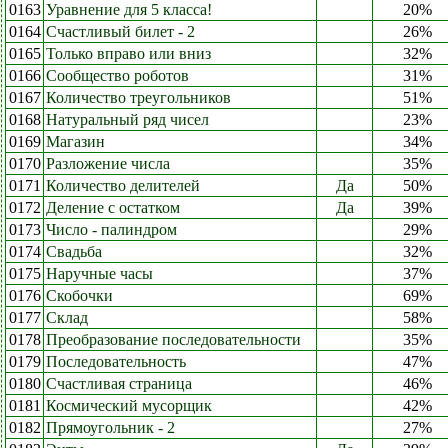
0163
Уравнение для 5 класса!
20%
0164
Счастливый билет - 2
26%
0165
Только вправо или вниз
32%
0166
Сообщество роботов
31%
0167
Количество треугольников
51%
0168
Натуральный ряд чисел
23%
0169
Магазин
34%
0170
Разложение числа
35%
0171
Количество делителей
Да
50%
0172
Деление с остатком
Да
39%
0173
Число - палиндром
29%
0174
Свадьба
32%
0175
Наручные часы
37%
0176
Скобочки
69%
0177
Склад
58%
0178
Преобразование последовательности
35%
0179
Последовательность
47%
0180
Счастливая страница
46%
0181
Космический мусорщик
42%
0182
Прямоугольник - 2
27%