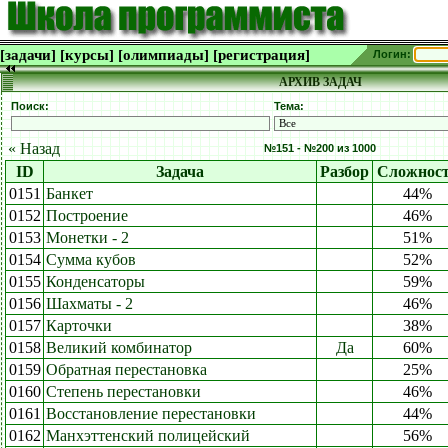
[задачи]
[курсы]
[олимпиады]
[регистрация]
Логин:
АРХИВ ЗАДАЧ
Поиск:
Тема:
« Назад
№151 - №200 из 1000
ID
Задача
Разбор
Сложнос
0151
Банкет
44%
0152
Построение
46%
0153
Монетки - 2
51%
0154
Сумма кубов
52%
0155
Конденсаторы
59%
0156
Шахматы - 2
46%
0157
Карточки
38%
0158
Великий комбинатор
Да
60%
0159
Обратная перестановка
25%
0160
Степень перестановки
46%
0161
Восстановление перестановки
44%
0162
Манхэттенский полицейский
56%