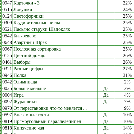
0947
Карточки - 3
22%
0515
Ловушки
24%
0124
Светофорчики
25%
0309
К-удивительные числа
25%
0521
Пасьянс старухи Шапокляк
25%
0542
Бит-реверс
25%
0648
Азартный Шрэк
25%
0967
Несложная сортировка
25%
0125
Цветной дождь
26%
0461
Выборы
26%
0321
Разные цифры
27%
0946
Полка
31%
0942
Олимпиада
2%
0025
Больше-меньше
Да
3%
0004
Игра
Да
4%
0092
Журавлики
Да
7%
0970
От перестановки что-то меняется ...
9%
0597
Внеземные гости
Да
10%
0819
Прямоугольный параллелепипед
Да
10%
0818
Кипячение чая
Да
14%