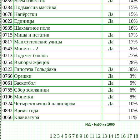
0839
Всем известно
Да
14%
0284
Подмассив массива
15%
0678
Напёрстки
Да
15%
0022
Единицы
Да
16%
0935
Шахматное поле
16%
0715
Миша и негатив
Да
17%
0817
Манхэттенские улицы
Да
17%
0543
Монеты - 2
Да
26%
0213
Подсчет баллов
27%
0254
Выборы жрецов
28%
0323
Гипотеза Гольдбаха
Да
30%
0766
Орешки
Да
3%
0061
Баскетбол
Да
5%
0755
Сбор земляники
Да
6%
0106
Монетки
Да
8%
0324
Четырехзначный палиндром
Да
10%
0892
Время года
10%
0066
Клавиатура
11%
№1 - №50 из 1000
1
2
3
4
5
6
7
8
9
10
11
12
13
14
15
16
17
18