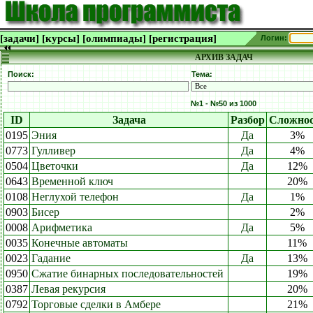
[задачи]
[курсы]
[олимпиады]
[регистрация]
Логин:
АРХИВ ЗАДАЧ
Поиск:
Тема:
№1 - №50 из 1000
ID
Задача
Разбор
Сложнос
0195
Эния
Да
3%
0773
Гулливер
Да
4%
0504
Цветочки
Да
12%
0643
Временной ключ
20%
0108
Неглухой телефон
Да
1%
0903
Бисер
2%
0008
Арифметика
Да
5%
0035
Конечные автоматы
11%
0023
Гадание
Да
13%
0950
Сжатие бинарных последовательностей
19%
0387
Левая рекурсия
20%
0792
Торговые сделки в Амбере
21%