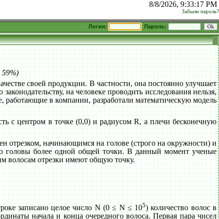
8/8/2026, 9:33:17 PM
Забыли пароль?
Логин:
Пароль:
: 59%)
качестве своей продукции. В частности, она постоянно улучшает
 законодательству, на человеке проводить исследования нельзя,
е, работающие в компании, разработали математическую модель
сть с центром в точке (0,0) и радиусом R, а плечи бесконечную
н отрезком, начинающимся на голове (строго на окружности) и
ью головы более одной общей точки. В данный момент ученые
им волосам отрезки имеют общую точку.
5
троке записано целое число N (0 ≤ N ≤ 10
) количество волос в
рдинаты начала и конца очередного волоса. Первая пара чисел