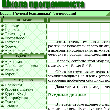
[задачи]
[курсы]
[олимпиады]
[регистрация]
ИНФОРМАЦИЯ
О школе
Правила
Олимпиады
Фотоальбом
Изготовитель всемирно известно
Гостевая
различные показатели своего шампун
Форум
а проводить исследования на живот
Архив олимпиад
человека и проводят исследования н
ЗАДАЧНИК
Человек, согласно этой модели,
Архив задач
прямую y = −K, где R < K.
Состояние системы
Рейтинг
Объектом изучения исследовате
Курсы
заканчивающимся на плечах (строг
МЕТОДИЧКА
озабочены проблемой секущихся вол
Новичкам
Дана математическая модель че
Работа в системе
Курсы ККДП
Входные данные
Дистрибутивы
Статьи
В первой строке входного файл
Ссылки
модели человека. В следующих N с