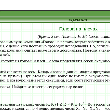
ЗАДАЧА №995
Голова на плечах
(Время: 3 сек. Память: 16 Мб Сложность
го шампуня, компания «Голова на плечах» всерьез заботится о 
я, с целью чего постоянно проводит исследования. Но, согласно
ных компания считает ниже своего достоинства. Поэтому учены
а ней.
 состоит из головы и плеч. Голова представляет собой окружно
лей являются волосы. Каждый волос в данной модели представле
о на прямой). При этом ни один волос не имеет с окружност
ос. Пара волос называется секущейся, если соответствующие эт
ловека. Найдите количество секущихся пар волос.
3
а заданы два целых числа R, K (1 ≤ R < K ≤ 10
). Во второй с
троках находится по 4 вещественных числа X
, Y
, X
, Y
– коо
h
h
s
s