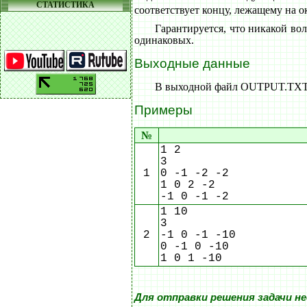
СТАТИСТИКА
соответствует концу, лежащему на о
Гарантируется, что никакой во
одинаковых.
Выходные данные
В выходной файл OUTPUT.TXT в
Примеры
№
1 2
3
1
0 -1 -2 -2
1 0 2 -2
-1 0 -1 -2
1 10
3
2
-1 0 -1 -10
0 -1 0 -10
1 0 1 -10
Для отправки решения задачи н