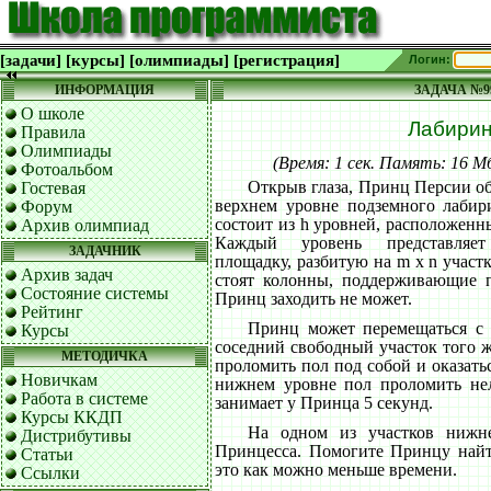
[задачи]
[курсы]
[олимпиады]
[регистрация]
Логин:
ИНФОРМАЦИЯ
ЗАДАЧА №9
О школе
Лабири
Правила
Олимпиады
(Время: 1 сек. Память: 16 
Фотоальбом
Открыв глаза, Принц Персии об
Гостевая
верхнем уровне подземного лаби
Форум
состоит из h уровней, расположенн
Архив олимпиад
Каждый уровень представляе
ЗАДАЧНИК
площадку, разбитую на m х n участ
Архив задач
стоят колонны, поддерживающие п
Состояние системы
Принц заходить не может.
Рейтинг
Принц может перемещаться с 
Курсы
соседний свободный участок того ж
МЕТОДИЧКА
проломить пол под собой и оказать
Новичкам
нижнем уровне пол проломить не
Работа в системе
занимает у Принца 5 секунд.
Курсы ККДП
На одном из участков нижн
Дистрибутивы
Принцесса. Помогите Принцу найт
Статьи
это как можно меньше времени.
Ссылки