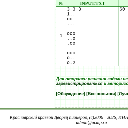
№
INPUT.TXT
3 3 3
60
1..
oo.
...
ooo
1
..o
.oo
ooo
o..
o.2
Для отправки решения задачи н
зарегистрироваться
и авториз
[Обсуждение]
[Все попытки]
[Луч
Красноярский краевой Дворец пионеров, (c)2006 - 2026, ИНН
admin@acmp.ru