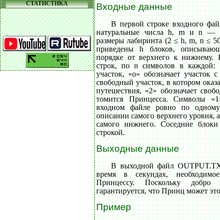
СТАТИСТИКА
Входные данные
В первой строке входного фа
натуральные числа h, m и n — 
размеры лабиринта (2 ≤ h, m, n ≤ 5
приведены h блоков, описываю
порядке от верхнего к нижнему.
строк, по n символов в каждой: 
участок, «о» обозначает участок с
свободный участок, в котором оказ
путешествия, «2» обозначает своб
томится Принцесса. Символы «1
входном файле ровно по одном
описании самого верхнего уровня, 
самого нижнего. Соседние блоки
строкой.
Выходные данные
В выходной файл OUTPUT.TX
время в секундах, необходимо
Принцессу. Поскольку добро 
гарантируется, что Принц может это
Пример