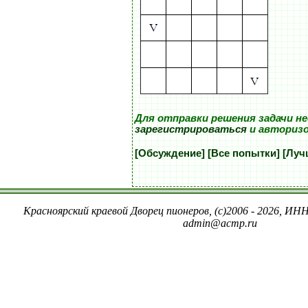
Для отправки решения задачи н
зарегистрироваться
и авториз
[Обсуждение]
[Все попытки]
[Луч
Красноярский краевой Дворец пионеров, (c)2006 - 2026, ИНН
admin@acmp.ru