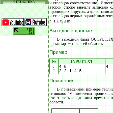
СТАТИСТИКА
и столбцов соответственно). Известн
второй строке вначале записано о
проникших вирусов, а далее записа
и столбцов первых заражённых ячее
n, 1 ≤ x
≤ m).
i
Выходные данные
В выходной файл OUTPUT.TXT
время заражения всей области.
Пример
№
INPUT.TXT
4 5
4
1
2 2 1 4 5
Пояснения
В приведённом примере таблиц
символом ‘V’ помечены проникшие 
что за четыре единицы времени п
области.