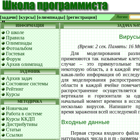
[задачи]
[курсы]
[олимпиады]
[регистрация]
Логин:
ИНФОРМАЦИЯ
ЗАДАЧА №9
О школе
Вирус
Правила
Олимпиады
(Время: 2 сек. Память: 16 
Фотоальбом
Для моделирования разл
Гостевая
применяются так называемые клет
Форум
случае – это прямоугольные та
Архив олимпиад
некоторую область, а в каждой яч
ЗАДАЧНИК
какая-либо информация об исследу
Архив задач
для моделирования распростран
Состояние системы
области в каждой ячейке помечает
Рейтинг
распространение осуществляетс
Курсы
вертикали и горизонтали за о
начальный момент времени в иссл
МЕТОДИЧКА
несколько вирусов. Напишите пр
Новичкам
время заражения всей исследуемой 
Работа в системе
Курсы ККДП
Входные данные
Дистрибутивы
Статьи
Первая строка входного файл
Ссылки
натуральных числа n и m - размеры