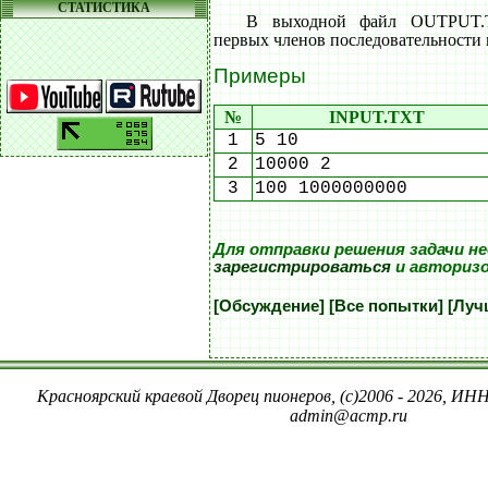
СТАТИСТИКА
В выходной файл OUTPUT.
первых членов последовательности
Примеры
№
INPUT.TXT
1
5 10
2
10000 2
3
100 1000000000
Для отправки решения задачи н
зарегистрироваться
и авториз
[Обсуждение]
[Все попытки]
[Луч
Красноярский краевой Дворец пионеров, (c)2006 - 2026, ИНН
admin@acmp.ru