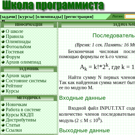
[задачи]
[курсы]
[олимпиады]
[регистрация]
Логин:
ИНФОРМАЦИЯ
ЗАДАЧА №9
О школе
Последовательн
Правила
Олимпиады
(Время: 1 сек. Память: 16 
Фотоальбом
Бесконечная числовая после
Гостевая
помощью формулы ее k-го члена:
Форум
Архив олимпиад
k
A
= k!*2
, где k = 1,
k
ЗАДАЧНИК
Архив задач
Найти сумму N первых членов 
Состояние системы
Так как найденная сумма может быт
Рейтинг
ее по модулю M.
Курсы
Входные данные
МЕТОДИЧКА
Новичкам
Входной файл INPUT.TXT соде
Работа в системе
количество членов последовательн
Курсы ККДП
9
Дистрибутивы
модуль (2 ≤ M ≤ 10
).
Статьи
Выходные данные
Ссылки