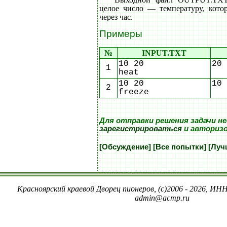
целое число — температуру, котор
через час.
Примеры
№
INPUT.TXT
10 20
20
1
heat
10 20
10
2
freeze
Для отправки решения задачи н
зарегистрироваться
и авториз
[Обсуждение]
[Все попытки]
[Луч
Красноярский краевой Дворец пионеров, (c)2006 - 2026, ИНН
admin@acmp.ru