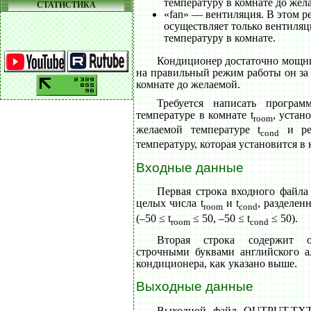
температуру в комнате до жел
СТАТИСТИКА
«fan» — вентиляция. В этом 
осуществляет только вентиляц
температуру в комнате.
Кондиционер достаточно мощны
на правильный режим работы он за 
комнате до желаемой.
Требуется написать програм
температуре в комнате t
, устан
room
желаемой температуре t
и реж
cond
температуру, которая установится в 
Входные данные
Первая строка входного файл
целых числа t
и t
, разделе
room
cond
(–50 ≤ t
≤ 50, –50 ≤ t
≤ 50).
room
cond
Вторая строка содержит о
строчными буквами английского 
кондиционера, как указано выше.
Выходные данные
Выходной файл OUTPUT.TXT