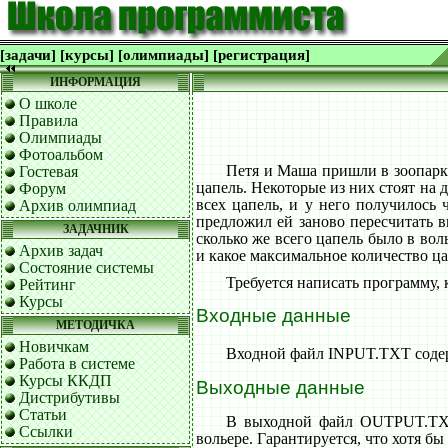
[задачи]
[курсы]
[олимпиады]
[регистрация]
ИНФОРМАЦИЯ
О школе
Правила
Олимпиады
Фотоальбом
Петя и Маша пришли в зоопарк.
Гостевая
цапель. Некоторые из них стоят на 
Форум
всех цапель, и у него получилось 
Архив олимпиад
предложил ей заново пересчитать в
ЗАДАЧНИК
сколько же всего цапель было в вол
Архив задач
и какое максимальное количество ца
Состояние системы
Требуется написать программу, 
Рейтинг
Курсы
Входные данные
МЕТОДИЧКА
Новичкам
Входной файл INPUT.TXT содерж
Работа в системе
Курсы ККДП
Выходные данные
Дистрибутивы
Статьи
В выходной файл OUTPUT.TXT 
Ссылки
вольере. Гарантируется, что хотя бы