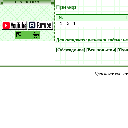
СТАТИСТИКА
Пример
№
1
3 4
Для отправки решения задачи н
[Обсуждение]
[Все попытки]
[Луч
Красноярский кра