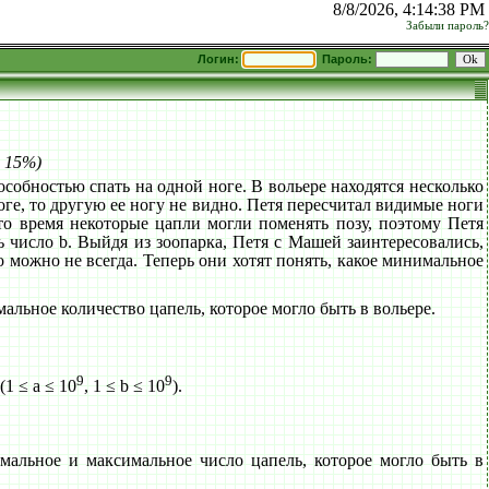
8/8/2026, 4:14:38 PM
Забыли пароль?
Логин:
Пароль:
: 15%)
обностью спать на одной ноге. В вольере находятся несколько
оге, то другую ее ногу не видно. Петя пересчитал видимые ноги
это время некоторые цапли могли поменять позу, поэтому Петя
 число b. Выйдя из зоопарка, Петя с Машей заинтересовались,
о можно не всегда. Теперь они хотят понять, какое минимальное
альное количество цапель, которое могло быть в вольере.
9
9
1 ≤ a ≤ 10
, 1 ≤ b ≤ 10
).
льное и максимальное число цапель, которое могло быть в