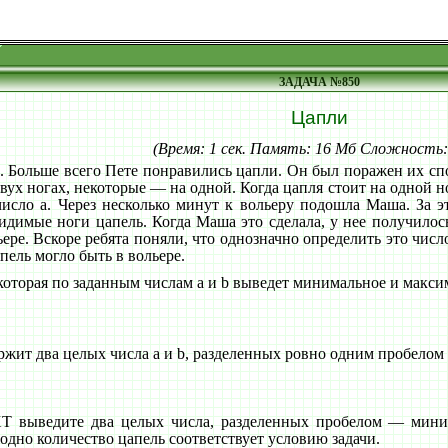
ЗАДАЧА №850
Цапли
(Время: 1 сек. Память: 16 Мб Сложность
 Больше всего Пете понравились цапли. Он был поражен их спос
двух ногах, некоторые — на одной. Когда цапля стоит на одной н
число a. Через несколько минут к вольеру подошла Маша. За 
идимые ноги цапель. Когда Маша это сделала, у нее получилось
ьере. Вскоре ребята поняли, что однозначно определить это числ
пель могло быть в вольере.
которая по заданным числам a и b выведет минимальное и максим
ит два целых числа a и b, разделенных ровно одним пробелом (
выведите два целых числа, разделенных пробелом — минима
 одно количество цапель соответствует условию задачи.