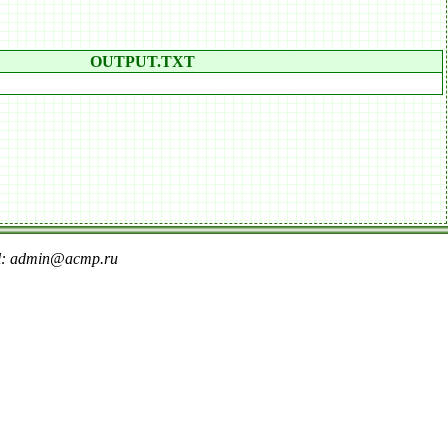
OUTPUT.TXT
il: admin@acmp.ru