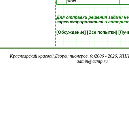
WBW
Для отправки решения задачи н
зарегистрироваться
и авториз
[Обсуждение]
[Все попытки]
[Луч
Красноярский краевой Дворец пионеров, (c)2006 - 2026, ИНН
admin@acmp.ru