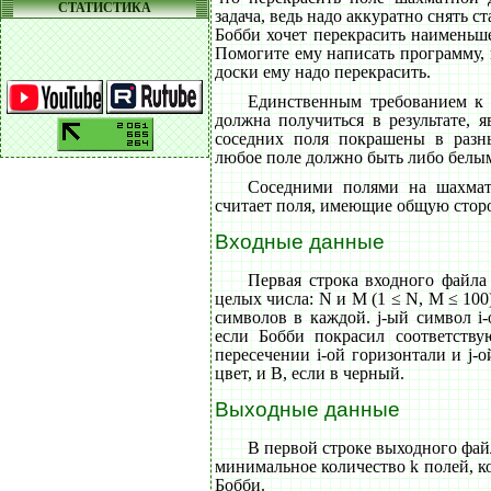
СТАТИСТИКА
задача, ведь надо аккуратно снять с
Бобби хочет перекрасить наименьш
Помогите ему написать программу, 
доски ему надо перекрасить.
Единственным требованием к 
должна получиться в результате, я
соседних поля покрашены в разны
любое поле должно быть либо белы
Соседними полями на шахмат
считает поля, имеющие общую стор
Входные данные
Первая строка входного файл
целых числа: N и M (1 ≤ N, M ≤ 100
символов в каждой. j-ый символ i-
если Бобби покрасил соответствую
пересечении i-ой горизонтали и j-
цвет, и B, если в черный.
Выходные данные
В первой строке выходного ф
минимальное количество k полей, к
Бобби.