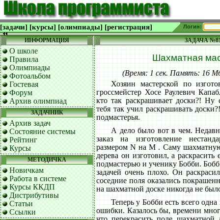
[задачи]
[курсы]
[олимпиады]
[регистрация]
Логин:
ИНФОРМАЦИЯ
ЗАДАЧА №8
О школе
Шахматная мас
Правила
Олимпиады
(Время: 1 сек. Память: 16 
Фотоальбом
Хозяин мастерской по изгот
Гостевая
гроссмейстер Хосе Раулевич Капаб
Форум
кто так раскрашивает доски?! Ну 
Архив олимпиад
тебя так учил раскрашивать доски?
ЗАДАЧНИК
подмастерья.
Архив задач
А дело было вот в чем. Недавн
Состояние системы
заказ на изготовление нестанд
Рейтинг
размером N на M . Саму шахматную
Курсы
дерева он изготовил, а раскрасить
МЕТОДИЧКА
подмастерью и ученику Бобби. Бобби
Новичкам
задачей очень плохо. Он раскрасил
Работа в системе
соседние поля оказались покрашенн
Курсы ККДП
на шахматной доске никогда не было
Дистрибутивы
Теперь у Бобби есть всего одна
Статьи
ошибки. Казалось бы, времени мног
Ссылки
что перекрасить поле шахматной 