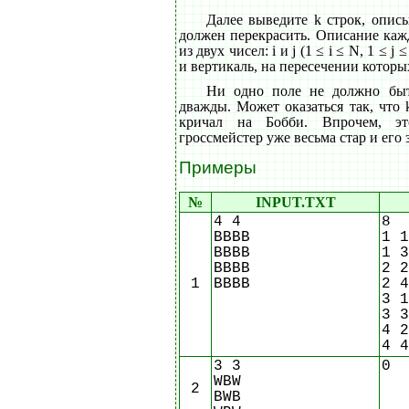
Далее выведите k строк, опис
должен перекрасить. Описание каж
из двух чисел: i и j (1 ≤ i ≤ N, 1 ≤ 
и вертикаль, на пересечении которы
Ни одно поле не должно быт
дважды. Может оказаться так, что 
кричал на Бобби. Впрочем, эт
гроссмейстер уже весьма стар и его 
Примеры
№
INPUT.TXT
4 4
8
BBBB
1 1
BBBB
1 3
BBBB
2 2
1
BBBB
2 4
3 1
3 3
4 2
4 4
3 3
0
WBW
2
BWB