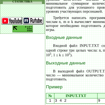
СТАТИСТИКА
минимальное суммарное количес
подготовить для успешного про
уровнях участвующих персонажей.
Требуется написать програм
числам n, m и k вычисляет минима
которое необходимо подготовить 
игры.
Входные данные
Входной файл INPUT.TXT со
одной строке три целых числа: n, m
5
5
10
, 1 ≤ k ≤ 10
).
Выходные данные
В выходной файл OUTPUT.T
число — минимальное количество з
подготовить.
Пример
№
INPUT.TXT
1
3 4 2
9