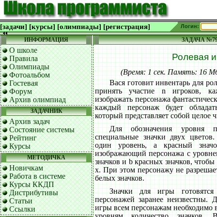
[задачи]
[курсы]
[олимпиады]
[регистрация]
Логин:
ИНФОРМАЦИЯ
ЗАДАЧА №7
О школе
Ролевая и
Правила
Олимпиады
(Время: 1 сек. Память: 16 
Фотоальбом
Вася готовит инвентарь для ро
Гостевая
принять участие n игроков, к
Форум
изображать персонажа фантастическ
Архив олимпиад
каждый персонаж будет обладат
ЗАДАЧНИК
который представляет собой целое ч
Архив задач
Для обозначения уровня пл
Состояние системы
специальные значки двух цветов.
Рейтинг
один уровень, а красный знач
Курсы
изображающий персонажа с уровнем
МЕТОДИЧКА
значков и b красных значков, чтобы 
Новичкам
x. При этом персонажу не разрешает
Работа в системе
белых значков.
Курсы ККДП
Значки для игры готовятся 
Дистрибутивы
персонажей заранее неизвестны. 
Статьи
игры всем персонажам необходимо 
Ссылки
уровням количество значков. В