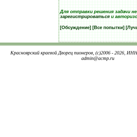
Для отправки решения задачи н
зарегистрироваться
и авториз
[Обсуждение]
[Все попытки]
[Луч
Красноярский краевой Дворец пионеров, (c)2006 - 2026, ИНН
admin@acmp.ru