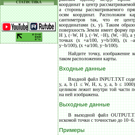
СТАТИСТИКА
координат в центр рассматриваемой
а стороны рассматриваемого пря
осям координат. Расположим к
сантиметров так, что ее цент
координатами (x, y). Таким образ
поверхность Земли имеет форму пр
H ), (−W, H ), (−W, −H), (W, −H), 
точках (x +a/100, y+b/100), (x –a
y−b/100), (x +a/100, y−b/100).
Найдите точку, изображение 
таком расположении карты.
Входные данные
Входной файл INPUT.TXT содер
y, a, b (1 ≤ W, H, x, y, a, b ≤ 1000
целиком лежит внутри той части п
на ней изображена.
Выходные данные
В выходной файл OUTPUT.T
искомой точки с точностью до 10−6.
Примеры