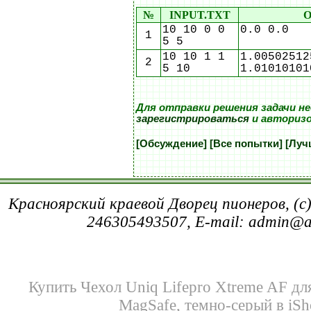
№
INPUT.TXT
O
10 10 0 0
0.0 0.0
1
5 5
10 10 1 1
1.00502512
2
5 10
1.01010101
Для отправки решения задачи н
зарегистрироваться
и авториз
[Обсуждение]
[Все попытки]
[Луч
Красноярский краевой Дворец пионеров, (c
246305493507, E-mail: admin@
Купить Чехол Uniq Lifepro Xtreme AF для
MagSafe, темно-серый в iS