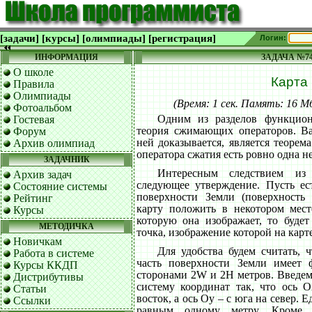
[задачи]
[курсы]
[олимпиады]
[регистрация]
Логин:
ИНФОРМАЦИЯ
ЗАДАЧА №7
О школе
Карта
Правила
Олимпиады
(Время: 1 сек. Память: 16 
Фотоальбом
Одним из разделов функциона
Гостевая
теория сжимающих операторов. В
Форум
ней доказывается, является теорема
Архив олимпиад
оператора сжатия есть ровно одна н
ЗАДАЧНИК
Интересным следствием из
Архив задач
следующее утверждение. Пусть ес
Состояние системы
поверхности Земли (поверхность 
Рейтинг
карту положить в некотором мест
Курсы
которую она изображает, то будет
МЕТОДИЧКА
точка, изображение которой на карт
Новичкам
Для удобства будем считать, 
Работа в системе
часть поверхности Земли имеет 
Курсы ККДП
сторонами 2W и 2H метров. Введем
Дистрибутивы
систему координат так, что ось O
Статьи
восток, а ось Oy – с юга на север.
Ссылки
равным одному метру. Кроме э