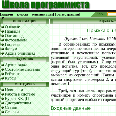
[задачи]
[курсы]
[олимпиады]
[регистрация]
Логин:
ИНФОРМАЦИЯ
ЗАДАЧА №7
О школе
Прыжки с ш
Правила
Олимпиады
(Время: 1 сек. Память: 16 
Фотоальбом
В соревнованиях по прыжкам
Гостевая
одно интересное явление: на очер
Форум
успешные и неуспешные попытки
Архив олимпиад
успешный, неуспешный, успешн
ЗАДАЧНИК
(первый был успешным). Спортсм
Архив задач
одна попытка. Тот, кто преодол
Состояние системы
следующий тур (этап), а тот, кто 
Рейтинг
выбывал из соревнований. Таким
Курсы
всегда спортсмен с номером 2, а 
номером 1.
МЕТОДИЧКА
Новичкам
Требуется написать программ
Работа в системе
участников и номеру спортсмена 
Курсы ККДП
данный спортсмен выбыл из соревн
Дистрибутивы
Статьи
Входные данные
Ссылки