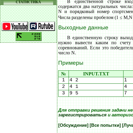
В единственной строке вх
СТАТИСТИКА
содержатся два натуральных числа
N и порядковый номер спортсмен
Числа разделены пробелом (1 ≤ M,N
Выходные данные
В единственную строку выхо
нужно вывести каким по счету
соревнований. Если это победитель
число N.
Примеры
№
INPUT.TXT
1
4 2
1
2
4 1
4
3
9 5
7
Для отправки решения задачи н
зарегистрироваться
и авториз
[Обсуждение]
[Все попытки]
[Луч