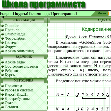
[задачи]
[курсы]
[олимпиады]
[регистрация]
Логин:
ИНФОРМАЦИЯ
ЗАДАЧА №
О школе
Кодировани
Правила
Олимпиады
(Время: 1 сек. Память: 1
Фотоальбом
В компании «Gold&Silver Soft
Гостевая
кодирования натуральных чисел
Форум
операции циклического сдвига числ
Архив олимпиад
ЗАДАЧНИК
Циклическим сдвигом натурал
числа K назовем операцию перен
Архив задач
десятичной записи числа N к цифр
Состояние системы
через cyclic(N, K) число, по
Рейтинг
циклического сдвига относительно 
Курсы
МЕТОДИЧКА
Введенное понятие можно прои
Новичкам
Работа в системе
Курсы ККДП
Дистрибутивы
Статьи
Ссылки