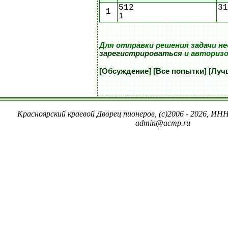
512
31
1
1
Для отправки решения задачи н
зарегистрироваться
и авторизо
[Обсуждение]
[Все попытки]
[Луч
Красноярский краевой Дворец пионеров, (c)2006 - 2026, ИНН
admin@acmp.ru