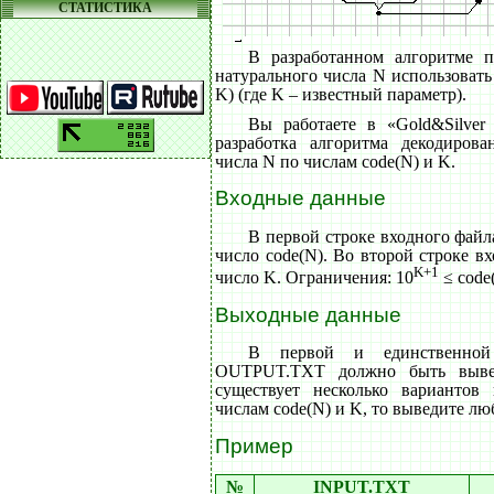
СТАТИСТИКА
В разработанном алгоритме п
натурального числа N использовать 
K) (где K – известный параметр).
Вы работаете в «Gold&Silver
разработка алгоритма декодирова
числа N по числам code(N) и K.
Входные данные
В первой строке входного фай
число code(N). Во второй строке в
K+1
число K. Ограничения: 10
≤ code
Выходные данные
В первой и единственной
OUTPUT.TXT должно быть выве
существует несколько вариантов
числам code(N) и K, то выведите лю
Пример
№
INPUT.TXT