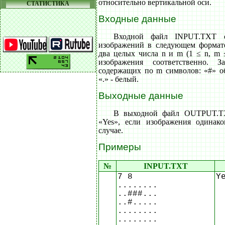
относительно вертикальной оси.
СТАТИСТИКА
Входные данные
Входной файл INPUT.TXT с
изображений в следующем формате
два целых числа n и m (1 ≤ n, m 
изображения соответственно. 
содержащих по m символов: «#» об
«.» - белый.
Выходные данные
В выходной файл OUTPUT.TX
«Yes», если изображения одина
случае.
Примеры
№
INPUT.TXT
7 8
Y
........
..###...
..#.....
........
........