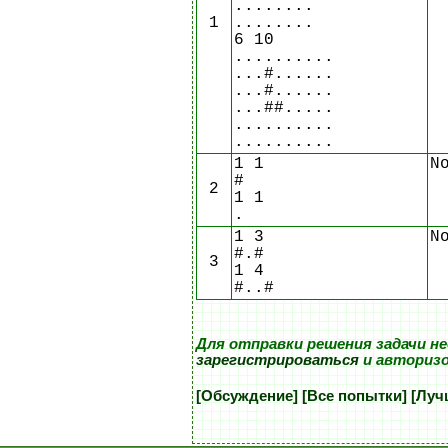
........
1
........
6 10
..........
...#......
...#......
...##.....
..........
..........
1 1
N
#
2
1 1
.
1 3
N
#.#
3
1 4
#..#
Для отправки решения задачи н
зарегистрироваться
и авториз
[Обсуждение]
[Все попытки]
[Луч