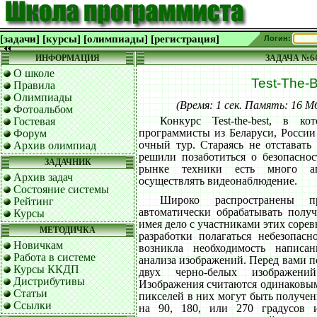
[задачи]
[курсы]
[олимпиады]
[регистрация]
Логин:
ИНФОРМАЦИЯ
ЗАДАЧА №6
О школе
Test-The-
Правила
Олимпиады
(Время: 1 сек. Память: 16 
Фотоальбом
Конкурс Test-the-best, в к
Гостевая
программисты из Беларуси, России
Форум
очный тур. Стараясь не отставать
Архив олимпиад
решили позаботиться о безопаснос
ЗАДАЧНИК
рынке техники есть много ап
Архив задач
осуществлять видеонаблюдение.
Состояние системы
Широко распространены п
Рейтинг
автоматически обрабатывать получ
Курсы
имея дело с участниками этих соре
МЕТОДИЧКА
разработки полагаться небезопасн
Новичкам
возникла необходимость написа
Работа в системе
анализа изображений. Перед вами п
Курсы ККДП
двух черно-белых изображени
Дистрибутивы
Изображения считаются одинаковым
Статьи
пикселей в них могут быть получен
Ссылки
на 90, 180, или 270 градусов 