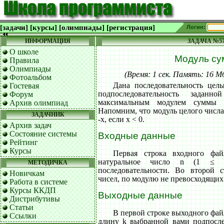
[задачи]
[курсы]
[олимпиады]
[регистрация]
Логин:
ИНФОРМАЦИЯ
ЗАДАЧА №5
О школе
Модуль с
Правила
Олимпиады
(Время: 1 сек. Память: 16 
Фотоальбом
Дана последовательность целы
Гостевая
подпоследовательность заданно
Форум
максимальным модулем суммы 
Архив олимпиад
Напомним, что модуль целого числа x
ЗАДАЧНИК
-x, если x < 0.
Архив задач
Состояние системы
Входные данные
Рейтинг
Курсы
Первая строка входного фа
натуральное число n (1 ≤
МЕТОДИЧКА
последовательности. Во второй 
Новичкам
чисел, по модулю не превосходящих
Работа в системе
Курсы ККДП
Выходные данные
Дистрибутивы
Статьи
В первой строке выходного ф
Ссылки
длину k выбранной вами подпосле