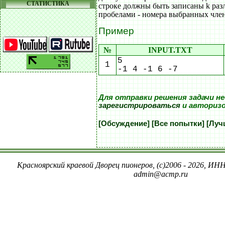
СТАТИСТИКА
строке должны быть записаны k раз
пробелами - номера выбранных член
Пример
№
INPUT.TXT
5
1
-1 4 -1 6 -7
Для отправки решения задачи н
зарегистрироваться
и авториз
[Обсуждение]
[Все попытки]
[Луч
Красноярский краевой Дворец пионеров, (c)2006 - 2026, ИНН
admin@acmp.ru