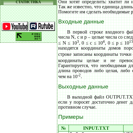
Они хотят определить: хватит ли 
СТАТИСТИКА
Так же известно, что единица длины
Помогите им сделать необходимые р
Входные данные
В первой строке входного фа
числа N, с и p – целые числа со с
3
4
1
≤ N ≤ 10
, 0 ≤ c ≤ 10
, 0 ≤ p ≤ 10
находятся координаты домов поро
строке записаны координаты точки 
координаты целые и не превос
Гарантируется, что необходимая д
длина проводов либо целая, либо 
-2
чем на 10
.
Выходные данные
В выходной файл OUTPUT.TXT
если у поросят достаточно денег 
противном случае.
Примеры
№
INPUT.TXT