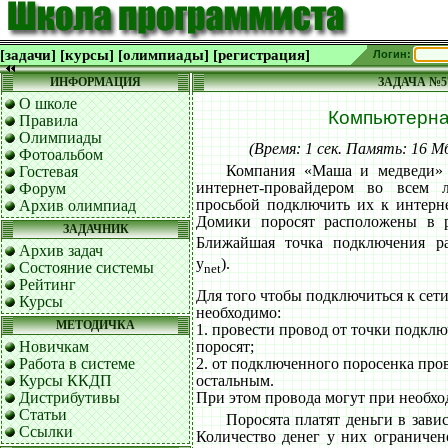
[задачи]
[курсы]
[олимпиады]
[регистрация]
Логин:
ИНФОРМАЦИЯ
ЗАДАЧА №5
О школе
Компьютерна
Правила
Олимпиады
(Время: 1 сек. Память: 16 
Фотоальбом
Компания «Маша и медведи» 
Гостевая
интернет-провайдером во всем 
Форум
просьбой подключить их к интерне
Архив олимпиад
Домики поросят расположены в р
ЗАДАЧНИК
Ближайшая точка подключения ра
Архив задач
y
).
Состояние системы
net
Рейтинг
Для того чтобы подключиться к сет
Курсы
необходимо:
МЕТОДИЧКА
1. провести провод от точки подклю
поросят;
Новичкам
2. от подключенного поросенка пров
Работа в системе
остальным.
Курсы ККДП
При этом провода могут при необхо
Дистрибутивы
Статьи
Поросята платят деньги в зави
Ссылки
Количество денег у них ограничено