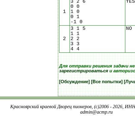
3 2 6
YES
0 0
1
1 0
0 1
-1 0
3 1 5
NO
1 1
2
2 2
3 3
4 4
Для отправки решения задачи н
зарегистрироваться
и авториз
[Обсуждение]
[Все попытки]
[Луч
Красноярский краевой Дворец пионеров, (c)2006 - 2026, ИНН
admin@acmp.ru