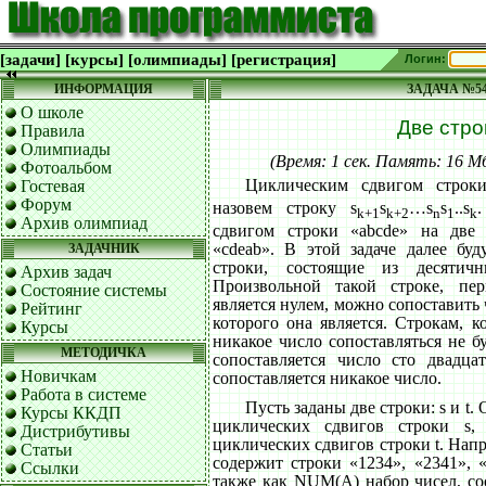
[задачи]
[курсы]
[олимпиады]
[регистрация]
Логин:
ИНФОРМАЦИЯ
ЗАДАЧА №5
О школе
Две стро
Правила
Олимпиады
(Время: 1 сек. Память: 16 
Фотоальбом
Циклическим сдвигом строк
Гостевая
Форум
назовем строку s
s
…s
s
..s
.
k+1
k+2
n
1
k
Архив олимпиад
сдвигом строки «abcde» на две 
«cdeab». В этой задаче далее буд
ЗАДАЧНИК
строки, состоящие из десят
Архив задач
Произвольной такой строке, пе
Состояние системы
является нулем, можно сопоставить
Рейтинг
которого она является. Строкам, к
Курсы
никакое число сопоставляться не б
МЕТОДИЧКА
сопоставляется число сто двадца
Новичкам
сопоставляется никакое число.
Работа в системе
Пусть заданы две строки: s и t.
Курсы ККДП
циклических сдвигов строки s
Дистрибутивы
циклических сдвигов строки t. Напри
Статьи
содержит строки «1234», «2341», 
Ссылки
также как NUM(A) набор чисел, со