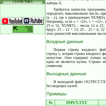
СТАТИСТИКА
набора A.
Требуется написать программу,
определит, максимальное число, пр
(x – y), где x принадлежит NUM(S)
Например, если s = «25», t = «12»
25 и 52, NUM(T) – числа 12 и 21;
будут: 25 – 12 = 13, 25 – 21 = 4, 52
этих разностей максимальным число
Входные данные
Первая строка входного фа
строку s, вторая строка входного фа
непустые. Они содержат только ц
одна не является нулем. Строки и
символов.
Выходные данные
В выходной файл OUTPUT.TXT
без ведущих нулей.
Примеры
№
INPUT.TXT