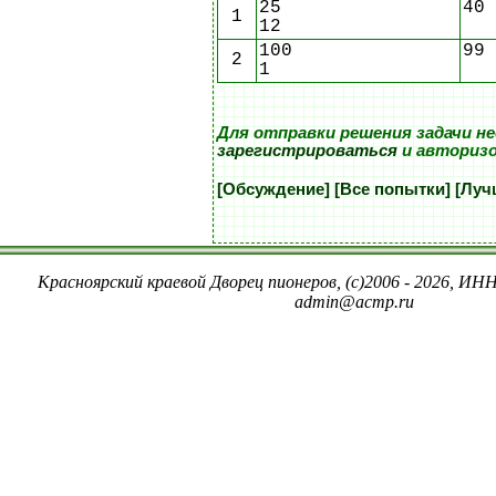
25
40
1
12
100
99
2
1
Для отправки решения задачи н
зарегистрироваться
и авториз
[Обсуждение]
[Все попытки]
[Луч
Красноярский краевой Дворец пионеров, (c)2006 - 2026, ИНН
admin@acmp.ru