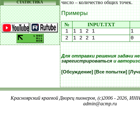
число – количество общих точек.
СТАТИСТИКА
Примеры
№
INPUT.TXT
1
1 1 2 1
1
2
1 2 2 1
0
Для отправки решения задачи н
зарегистрироваться
и авториз
[Обсуждение]
[Все попытки]
[Луч
Красноярский краевой Дворец пионеров, (c)2006 - 2026, ИНН
admin@acmp.ru