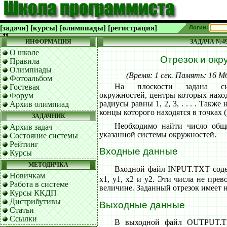
[задачи]
[курсы]
[олимпиады]
[регистрация]
Логин:
ИНФОРМАЦИЯ
ЗАДАЧА №4
О школе
Отрезок и окр
Правила
Олимпиады
(Время: 1 сек. Память: 16 
Фотоальбом
На плоскости задана сис
Гостевая
окружностей, центры которых наход
Форум
радиусы равны 1, 2, 3, . . . . Также
Архив олимпиад
концы которого находятся в точках (x1
ЗАДАЧНИК
Необходимо найти число общи
Архив задач
указанной системы окружностей.
Состояние системы
Рейтинг
Входные данные
Курсы
МЕТОДИЧКА
Входной файл INPUT.TXT соде
Новичкам
x1, y1, x2 и y2. Эти числа не прев
Работа в системе
величине. Заданный отрезок имеет 
Курсы ККДП
Дистрибутивы
Выходные данные
Статьи
Ссылки
В выходной файл OUTPUT.T