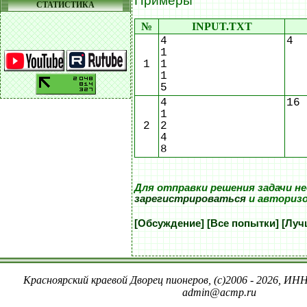
Примеры
СТАТИСТИКА
№
INPUT.TXT
4
4
1
1
1
1
5
4
16
1
2
2
4
8
Для отправки решения задачи н
зарегистрироваться
и авториз
[Обсуждение]
[Все попытки]
[Луч
Красноярский краевой Дворец пионеров, (c)2006 - 2026, ИНН
admin@acmp.ru