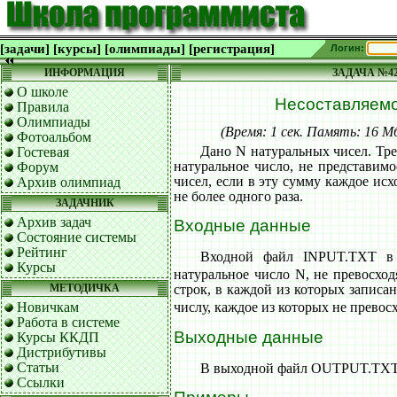
[задачи]
[курсы]
[олимпиады]
[регистрация]
Логин:
ИНФОРМАЦИЯ
ЗАДАЧА №4
О школе
Несоставляемо
Правила
Олимпиады
(Время: 1 сек. Память: 16 
Фотоальбом
Дано N натуральных чисел. Тр
Гостевая
натуральное число, не представим
Форум
чисел, если в эту сумму каждое ис
Архив олимпиад
не более одного раза.
ЗАДАЧНИК
Архив задач
Входные данные
Состояние системы
Рейтинг
Входной файл INPUT.TXT в 
Курсы
натуральное число N, не превосход
МЕТОДИЧКА
строк, в каждой из которых записа
Новичкам
числу, каждое из которых не превос
Работа в системе
Выходные данные
Курсы ККДП
Дистрибутивы
Статьи
В выходной файл OUTPUT.TXT в
Ссылки