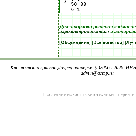
2
50 33
6 1
Для отправки решения задачи н
зарегистрироваться
и авториз
[Обсуждение]
[Все попытки]
[Луч
Красноярский краевой Дворец пионеров, (c)2006 - 2026, ИНН
admin@acmp.ru
Последние новости светотехники -
перейти 