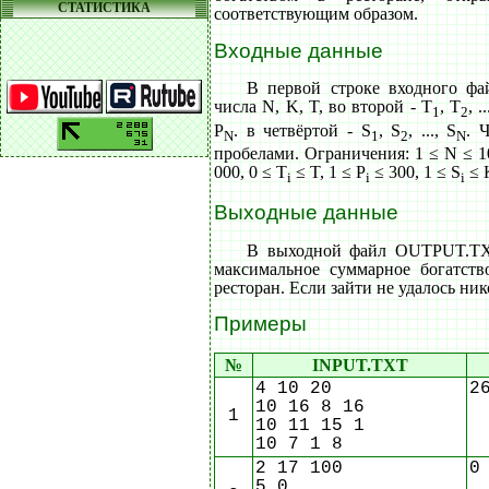
СТАТИСТИКА
соответствующим образом.
Входные данные
В первой строке входного фа
числа N, K, T, во второй - T
, T
, .
1
2
P
. в четвёртой - S
, S
, ..., S
. 
N
1
2
N
пробелами. Ограничения: 1 ≤ N ≤ 10
000, 0 ≤ T
≤ T, 1 ≤ P
≤ 300, 1 ≤ S
≤ 
i
i
i
Выходные данные
В выходной файл OUTPUT.TXT
максимальное суммарное богатств
ресторан. Если зайти не удалось ник
Примеры
№
INPUT.TXT
4 10 20
2
10 16 8 16
1
10 11 15 1
10 7 1 8
2 17 100
0
5 0