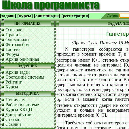
[задачи]
[курсы]
[олимпиады]
[регистрация]
Логин:
ИНФОРМАЦИЯ
ЗАДАЧА №3
О школе
Гангсте
Правила
Олимпиады
(Время: 1 сек. Память: 16 
Фотоальбом
N гангстеров собираются в 
Гостевая
приходит в момент времени T
и и
Форум
i
Архив олимпиад
ресторана имеет K+1 степень откр
целыми числами из интервала [0
ЗАДАЧНИК
двери может изменяться на едини
Архив задач
есть дверь может открыться на еди
Состояние системы
или остаться в том же состоянии. 
Рейтинг
дверь закрыта (степень открытости 
Курсы
ресторан, только если дверь откры
МЕТОДИЧКА
есть когда степень открытости двери
S
. Если в момент, когда гангст
Новичкам
i
Работа в системе
степень открытости двери не соот
Курсы ККДП
уходит и больше не возвращает
Дистрибутивы
интервале времени [0, T].
Статьи
Требуется собрать гангстеров
Ссылки
богатством в ресторане, откр