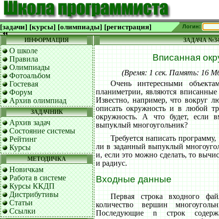
[задачи]
[курсы]
[олимпиады]
[регистрация]
Логин:
ИНФОРМАЦИЯ
ЗАДАЧА №3
О школе
Вписанная окр
Правила
Олимпиады
(Время: 1 сек. Память: 16 
Фотоальбом
Очень интересными объектам
Гостевая
планиметрии, являются вписанные
Форум
Известно, например, что вокруг л
Архив олимпиад
описать окружность и в любой т
ЗАДАЧНИК
окружность. А что будет, если в
Архив задач
выпуклый многоугольник?
Состояние системы
Требуется написать программу,
Рейтинг
ли в заданный выпуклый многоугол
Курсы
и, если это можно сделать, то вычи
МЕТОДИЧКА
и радиус.
Новичкам
Работа в системе
Входные данные
Курсы ККДП
Дистрибутивы
Первая строка входного фа
Статьи
количество вершин многоуго
Ссылки
Последующие n строк содерж