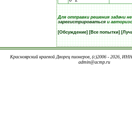
0 2
Для отправки решения задачи н
зарегистрироваться
и авториз
[Обсуждение]
[Все попытки]
[Луч
Красноярский краевой Дворец пионеров, (c)2006 - 2026, ИНН
admin@acmp.ru