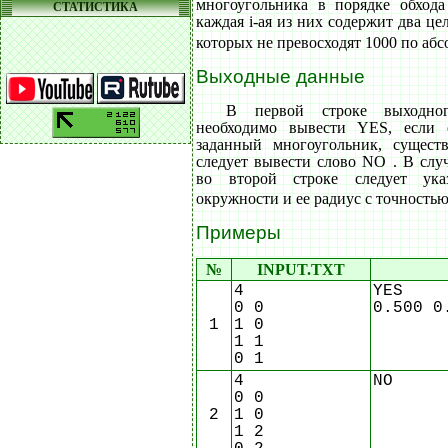
многоугольника в порядке обхода
СТАТИСТИКА
каждая i-ая из них содержит два це
которых не превосходят 1000 по аб
Выходные данные
В первой строке выходн
необходимо вывести YES, если 
заданный многоугольник, сущест
следует вывести слово NO . В слу
во второй строке следует ука
окружности и ее радиус с точностью
Примеры
№
INPUT.TXT
4
YES
0 0
0.500 0
1
1 0
1 1
0 1
4
NO
0 0
2
1 0
1 2