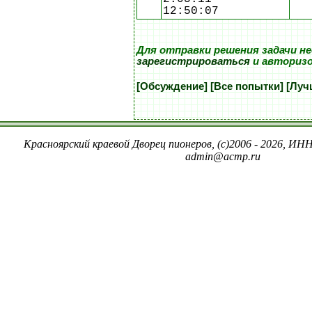
12:50:07
Для отправки решения задачи н
зарегистрироваться
и авториз
[Обсуждение]
[Все попытки]
[Луч
Красноярский краевой Дворец пионеров, (c)2006 - 2026, ИНН
admin@acmp.ru