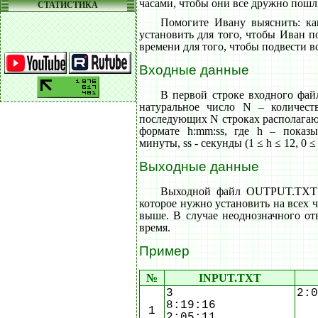
часами, чтобы они все дружно пошл
СТАТИСТИКА
Помогите Ивану выяснить: ка
установить для того, чтобы Иван 
времени для того, чтобы подвести в
Входные данные
В первой строке входного фа
натуральное число N – количест
последующих N строках располагают
формате h:mm:ss, где h – показ
минуты, ss - секунды (1 ≤ h ≤ 12, 0 ≤ 
Выходные данные
Выходной файл OUTPUT.TXT д
которое нужно установить на всех ч
выше. В случае неоднозначного от
время.
Пример
№
INPUT.TXT
3
2:0
8:19:16
1
2:05:11