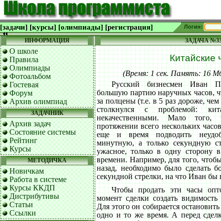
[задачи]
[курсы]
[олимпиады]
[регистрация]
Логин:
ИНФОРМАЦИЯ
ЗАДАЧА №3
О школе
Китайские 
Правила
Олимпиады
(Время: 1 сек. Память: 16 
Фотоальбом
Русский бизнесмен Иван П
Гостевая
большую партию наручных часов, ч
Форум
за полцены (т.е. в 5 раз дороже, че
Архив олимпиад
столкнулся с проблемой: кит
ЗАДАЧНИК
некачественными. Мало того,
Архив задач
протяжении всего нескольких часов
Состояние системы
еще и время подводить неудо
Рейтинг
минутную, а только секундную ст
Курсы
ужасное, только в одну сторону 
времени. Например, для того, чтоб
МЕТОДИЧКА
назад, необходимо было сделать б
Новичкам
секундной стрелки, на что Иван бы 
Работа в системе
Курсы ККДП
Чтобы продать эти часы опт
Дистрибутивы
момент сделки создать видимость 
Статьи
Для этого он собирается остановить 
Ссылки
одно и то же время. А перед сдел