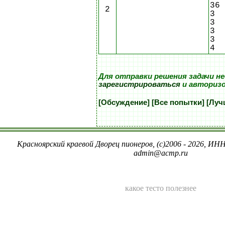
36
2
3
3
3
3
4
Для отправки решения задачи н
зарегистрироваться
и авториз
[Обсуждение]
[Все попытки]
[Луч
Красноярский краевой Дворец пионеров, (c)2006 - 2026, ИНН
admin@acmp.ru
какое тесто полезнее