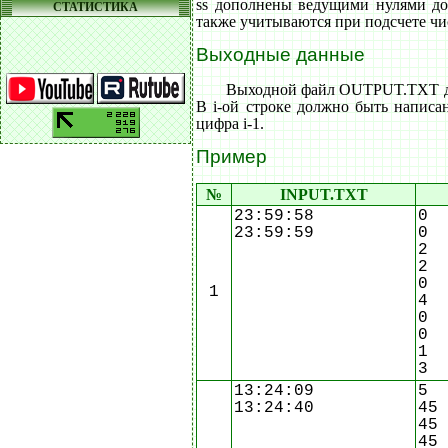
ss дополнены ведущими нулями до
СТАТИСТИКА
также учитываются при подсчете чи
Выходные данные
Выходной файл OUTPUT.TXT до
В i-ой строке должно быть написан
цифра i-1.
Пример
№
INPUT.TXT
23:59:58
0
23:59:59
0
2
2
0
1
4
0
0
1
3
13:24:09
5
13:24:40
45
45
45