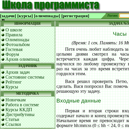
[задачи]
[курсы]
[олимпиады]
[регистрация]
Логин:
ИНФОРМАЦИЯ
ЗАДАЧА №3
О школе
Часы
Правила
Олимпиады
(Время: 1 сек. Память: 16 
Фотоальбом
Петя очень любит наблюдать з
Гостевая
целыми днями смотрел на часы
Форум
встречается каждая цифра. Чер
Архив олимпиад
научился по любому промежутку в
ЗАДАЧНИК
раз на часах за это время встрети
Архив задач
гордился этим.
Состояние системы
Вася решил проверить Петю, 
Рейтинг
сделать. Вася попросил Вас помочь
Курсы
решающую эту задачу.
МЕТОДИЧКА
Новичкам
Входные данные
Работа в системе
Курсы ККДП
Первая и вторая строки вх
Дистрибутивы
содержат начало и конец промежутк
Статьи
Начальное время не превосходит к
Ссылки
формате hh:mm:ss (0 ≤ hh < 24, 0 ≤ mm