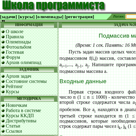
[задачи]
[курсы]
[олимпиады]
[регистрация]
Логин:
ИНФОРМАЦИЯ
ЗАДАЧА №2
О школе
Подмассив м
Правила
Олимпиады
(Время: 1 сек. Память: 16 
Фотоальбом
Пусть задан массив целых чисе
Гостевая
Форум
подмассивом f(i,j) массив, состав
Архив олимпиад
a
,..., a
, a
. Напишите программ
i+1
j-1
j
ЗАДАЧНИК
подмассивы массива a.
Архив задач
Входные данные
Состояние системы
Рейтинг
Курсы
Первая строка входного фа
число n (1 ≤ n ≤ 1000) - количество
МЕТОДИЧКА
второй строке содержатся числа a
Новичкам
пробелом. Все а
находятся в диапа
Работа в системе
i
Курсы ККДП
третьей строке находится m (1 
Дистрибутивы
подмассивов, которые необходи
Статьи
строк содержат пары чисел i
, j
(1 ≤
k
k
Ссылки