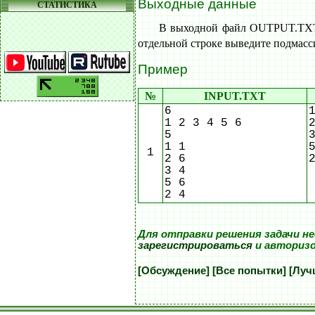
Выходные данные
СТАТИСТИКА
В выходной файл OUTPUT.TXT 
отдельной строке выведите подмасси
Пример
№
INPUT.TXT
6
1 2 3 4 5 6
5
1 1
1
2 6
3 4
5 6
2 4
Для отправки решения задачи н
зарегистрироваться
и авториз
[Обсуждение]
[Все попытки]
[Луч