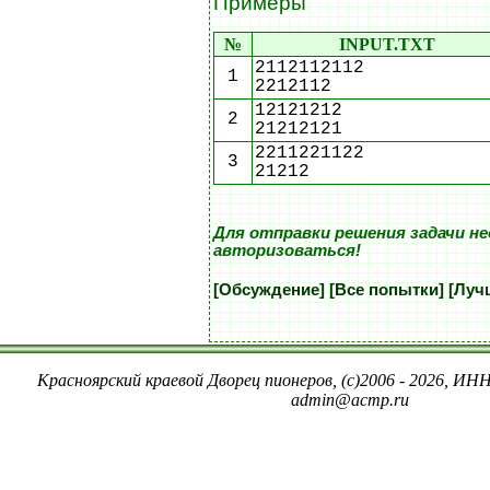
Примеры
№
INPUT.TXT
2112112112
1
2212112
12121212
2
21212121
2211221122
3
21212
Для отправки решения задачи н
авторизоваться!
[Обсуждение]
[Все попытки]
[Луч
Красноярский краевой Дворец пионеров, (c)2006 - 2026, ИНН
admin@acmp.ru