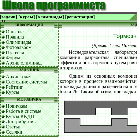
[задачи]
[курсы]
[олимпиады]
[регистрация]
ИНФОРМАЦИЯ
ЗАД
О школе
Тормозн
Правила
Олимпиады
(Время: 1 сек. Памя
Фотоальбом
Исследовательская лаборат
Гостевая
компании разработала специаль
Форум
эффективность тормозов путем равн
Архив олимпиад
в тормозах.
ЗАДАЧНИК
Одним из основных компонен
Архив задач
которые в процессе взаимодействи
Состояние системы
прокладка длины n разделена на n р
Рейтинг
h или 2h. Таким образом, прокладки
Курсы
МЕТОДИЧКА
Новичкам
Работа в системе
Курсы ККДП
Дистрибутивы
Статьи
Ссылки