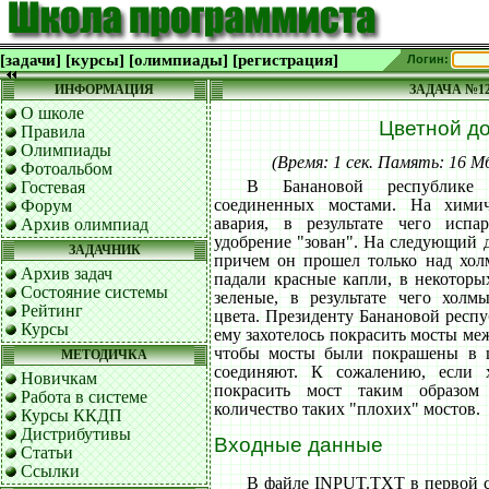
[задачи]
[курсы]
[олимпиады]
[регистрация]
Логин:
ИНФОРМАЦИЯ
ЗАДАЧА №1
О школе
Цветной д
Правила
Олимпиады
(Время: 1 сек. Память: 16 
Фотоальбом
В Банановой республике
Гостевая
соединенных мостами. На химич
Форум
авария, в результате чего испа
Архив олимпиад
удобрение "зован". На следующий 
ЗАДАЧНИК
причем он прошел только над хол
Архив задач
падали красные капли, в некоторых
Состояние системы
зеленые, в результате чего холм
Рейтинг
цвета. Президенту Банановой респу
Курсы
ему захотелось покрасить мосты ме
чтобы мосты были покрашены в ц
МЕТОДИЧКА
соединяют. К сожалению, если 
Новичкам
покрасить мост таким образом 
Работа в системе
количество таких "плохих" мостов.
Курсы ККДП
Дистрибутивы
Входные данные
Статьи
Ссылки
В файле INPUT.TXT в первой с