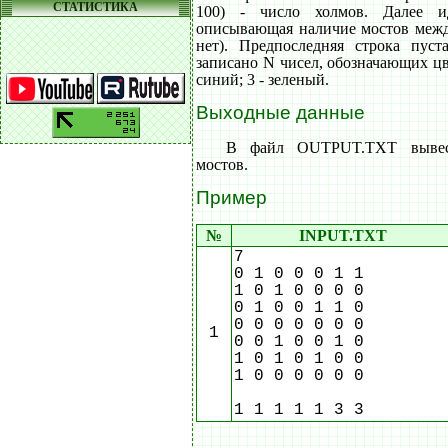
СТАТИСТИКА
100) - число холмов. Далее и
описывающая наличие мостов между
нет). Предпоследняя строка пуст
записано N чисел, обозначающих цве
синий; 3 - зеленый.
Выходные данные
В файл OUTPUT.TXT вывест
мостов.
Пример
№
INPUT.TXT
7
0 1 0 0 0 1 1
1 0 1 0 0 0 0
0 1 0 0 1 1 0
0 0 0 0 0 0 0
1
0 0 1 0 0 1 0
1 0 1 0 1 0 0
1 0 0 0 0 0 0
1 1 1 1 1 3 3