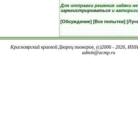
Для отправки решения задачи н
зарегистрироваться
и авториз
[Обсуждение]
[Все попытки]
[Луч
Красноярский краевой Дворец пионеров, (c)2006 - 2026, ИНН
admin@acmp.ru