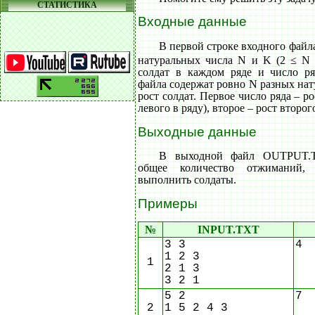
СТАТИСТИКА
Входные данные
В первой строке входного фай
натуральных числа N и K (2 ≤ N
солдат в каждом ряде и число р
файла содержат ровно N разных нат
рост солдат. Первое число ряда – ро
левого в ряду), второе – рост второго
Выходные данные
В выходной файл OUTPUT.T
общее количество отжиманий
выполнить солдаты.
Примеры
№
INPUT.TXT
3 3
4
1 2 3
1
2 1 3
3 2 1
5 2
7
2
1 5 2 4 3