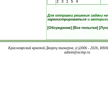
2 3 1 5 4
Для отправки решения задачи н
зарегистрироваться
и авториз
[Обсуждение]
[Все попытки]
[Луч
Красноярский краевой Дворец пионеров, (c)2006 - 2026, ИНН
admin@acmp.ru