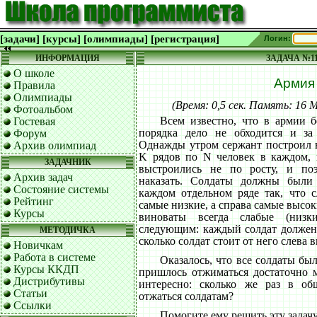
[задачи]
[курсы]
[олимпиады]
[регистрация]
Логин:
ИНФОРМАЦИЯ
ЗАДАЧА №1
О школе
Армия
Правила
Олимпиады
(Время: 0,5 сек. Память: 16
Фотоальбом
Всем известно, что в армии б
Гостевая
порядка дело не обходится и за
Форум
Однажды утром сержант построил 
Архив олимпиад
K рядов по N человек в каждом, н
ЗАДАЧНИК
выстроились не по росту, и по
Архив задач
наказать. Солдаты должны были
Состояние системы
каждом отдельном ряде так, что 
Рейтинг
самые низкие, а справа самые высок
Курсы
виноваты всегда слабые (низк
следующим: каждый солдат должен 
МЕТОДИЧКА
сколько солдат стоит от него слева 
Новичкам
Работа в системе
Оказалось, что все солдаты бы
Курсы ККДП
пришлось отжиматься достаточно м
Дистрибутивы
интересно: сколько же раз в о
Статьи
отжаться солдатам?
Ссылки
Помогите ему решить эту задачу