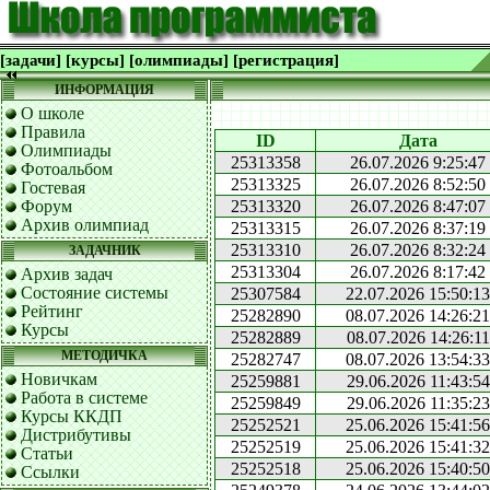
[задачи]
[курсы]
[олимпиады]
[регистрация]
ИНФОРМАЦИЯ
О школе
Правила
ID
Дата
Олимпиады
25313358
26.07.2026 9:25:47
Фотоальбом
25313325
26.07.2026 8:52:50
Гостевая
Форум
25313320
26.07.2026 8:47:07
Архив олимпиад
25313315
26.07.2026 8:37:19
25313310
26.07.2026 8:32:24
ЗАДАЧНИК
25313304
26.07.2026 8:17:42
Архив задач
Состояние системы
25307584
22.07.2026 15:50:13
Рейтинг
25282890
08.07.2026 14:26:21
Курсы
25282889
08.07.2026 14:26:11
МЕТОДИЧКА
25282747
08.07.2026 13:54:33
Новичкам
25259881
29.06.2026 11:43:54
Работа в системе
25259849
29.06.2026 11:35:23
Курсы ККДП
25252521
25.06.2026 15:41:56
Дистрибутивы
25252519
25.06.2026 15:41:32
Статьи
25252518
25.06.2026 15:40:50
Ссылки