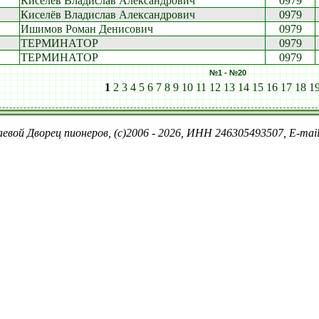
Киселёв Владислав Александрович
0979
Киселёв Владислав Александрович
0979
Ишимов Роман Денисович
0979
ТЕРМИНАТОР
0979
ТЕРМИНАТОР
0979
№1 - №20
1
2
3
4
5
6
7
8
9
10
11
12
13
14
15
16
17
18
1
евой Дворец пионеров, (c)2006 - 2026, ИНН 246305493507, E-ma