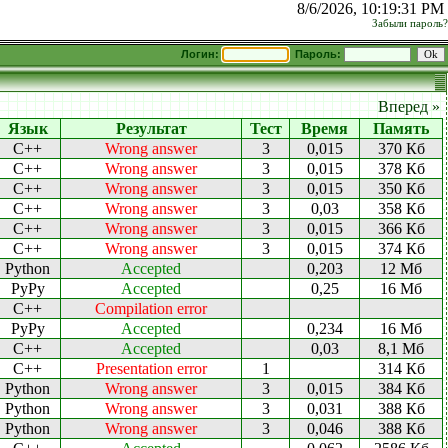
8/6/2026, 10:19:31 PM
Забыли пароль?
Логин:
Пароль:
Вперед »
Язык
Результат
Тест
Время
Память
C++
Wrong answer
3
0,015
370 Кб
C++
Wrong answer
3
0,015
378 Кб
C++
Wrong answer
3
0,015
350 Кб
C++
Wrong answer
3
0,03
358 Кб
C++
Wrong answer
3
0,015
366 Кб
C++
Wrong answer
3
0,015
374 Кб
Python
Accepted
0,203
12 Мб
PyPy
Accepted
0,25
16 Мб
C++
Compilation error
PyPy
Accepted
0,234
16 Мб
C++
Accepted
0,03
8,1 Мб
C++
Presentation error
1
314 Кб
Python
Wrong answer
3
0,015
384 Кб
Python
Wrong answer
3
0,031
388 Кб
Python
Wrong answer
3
0,046
388 Кб