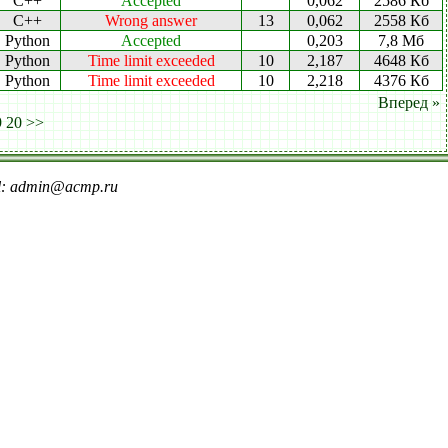
C++
Accepted
0,062
2586 Кб
C++
Wrong answer
13
0,062
2558 Кб
Python
Accepted
0,203
7,8 Мб
Python
Time limit exceeded
10
2,187
4648 Кб
Python
Time limit exceeded
10
2,218
4376 Кб
Вперед »
9
20
>>
il: admin@acmp.ru