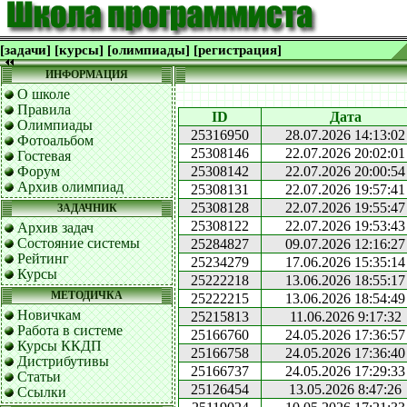
[задачи]
[курсы]
[олимпиады]
[регистрация]
ИНФОРМАЦИЯ
О школе
Правила
ID
Дата
Олимпиады
25316950
28.07.2026 14:13:02
Фотоальбом
25308146
22.07.2026 20:02:01
Гостевая
Форум
25308142
22.07.2026 20:00:54
Архив олимпиад
25308131
22.07.2026 19:57:41
25308128
22.07.2026 19:55:47
ЗАДАЧНИК
25308122
22.07.2026 19:53:43
Архив задач
Состояние системы
25284827
09.07.2026 12:16:27
Рейтинг
25234279
17.06.2026 15:35:14
Курсы
25222218
13.06.2026 18:55:17
МЕТОДИЧКА
25222215
13.06.2026 18:54:49
Новичкам
25215813
11.06.2026 9:17:32
Работа в системе
25166760
24.05.2026 17:36:57
Курсы ККДП
25166758
24.05.2026 17:36:40
Дистрибутивы
25166737
24.05.2026 17:29:33
Статьи
25126454
13.05.2026 8:47:26
Ссылки