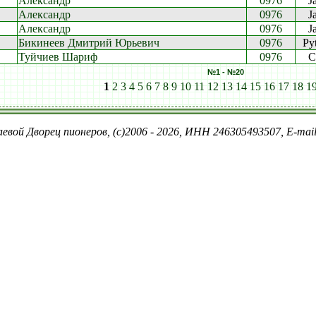
Александр
0976
J
Александр
0976
J
Александр
0976
J
Бикинеев Дмитрий Юрьевич
0976
Py
Туйчиев Шариф
0976
C
№1 - №20
1
2
3
4
5
6
7
8
9
10
11
12
13
14
15
16
17
18
1
евой Дворец пионеров, (c)2006 - 2026, ИНН 246305493507, E-ma