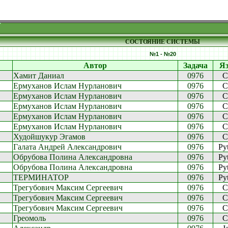
СОСТОЯНИЕ СИСТЕМЫ
№1 - №20
Автор
Задача
Я
Хамит Даниал
0976
C
Ермуханов Ислам Нурланович
0976
C
Ермуханов Ислам Нурланович
0976
C
Ермуханов Ислам Нурланович
0976
C
Ермуханов Ислам Нурланович
0976
C
Ермуханов Ислам Нурланович
0976
C
Худойшукур Эгамов
0976
C
Галата Андрей Александрович
0976
Py
Обрубова Полина Александровна
0976
Py
Обрубова Полина Александровна
0976
Py
ТЕРМИНАТОР
0976
Py
Трегубович Максим Сергеевич
0976
C
Трегубович Максим Сергеевич
0976
C
Трегубович Максим Сергеевич
0976
C
Греомоль
0976
C