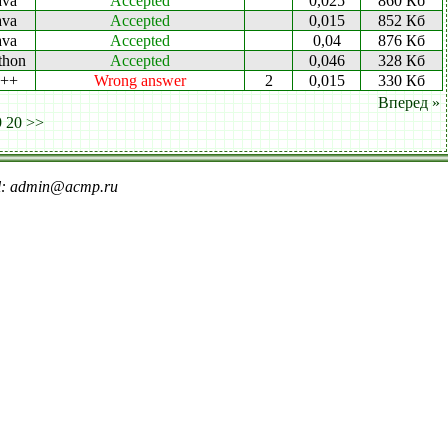
ava
Accepted
0,025
860 Кб
ava
Accepted
0,015
852 Кб
ava
Accepted
0,04
876 Кб
thon
Accepted
0,046
328 Кб
++
Wrong answer
2
0,015
330 Кб
Вперед »
9
20
>>
il: admin@acmp.ru