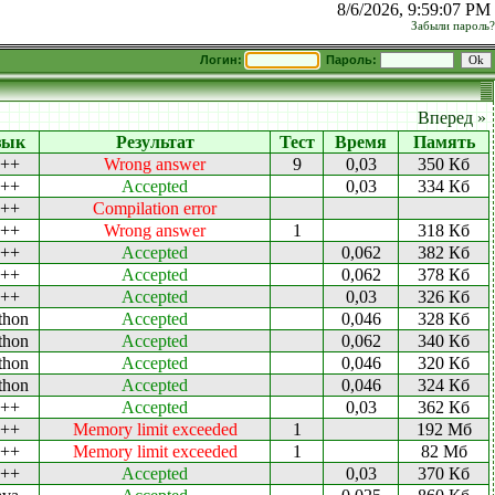
8/6/2026, 9:59:07 PM
Забыли пароль?
Логин:
Пароль:
Вперед »
зык
Результат
Тест
Время
Память
++
Wrong answer
9
0,03
350 Кб
++
Accepted
0,03
334 Кб
++
Compilation error
++
Wrong answer
1
318 Кб
++
Accepted
0,062
382 Кб
++
Accepted
0,062
378 Кб
++
Accepted
0,03
326 Кб
thon
Accepted
0,046
328 Кб
thon
Accepted
0,062
340 Кб
thon
Accepted
0,046
320 Кб
thon
Accepted
0,046
324 Кб
++
Accepted
0,03
362 Кб
++
Memory limit exceeded
1
192 Мб
++
Memory limit exceeded
1
82 Мб
++
Accepted
0,03
370 Кб