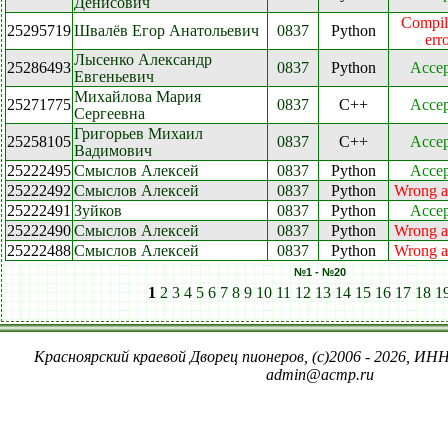
Денисович
Compil
25295719
Швалёв Егор Анатольевич
0837
Python
err
Лысенко Александр
25286493
0837
Python
Accep
Евгеньевич
Михайлова Мария
25271775
0837
C++
Accep
Сергеевна
Григорьев Михаил
25258105
0837
C++
Accep
Вадимович
25222495
Смыслов Алексей
0837
Python
Accep
25222492
Смыслов Алексей
0837
Python
Wrong a
25222491
Зуйков
0837
Python
Accep
25222490
Смыслов Алексей
0837
Python
Wrong a
25222488
Смыслов Алексей
0837
Python
Wrong a
№1 - №20
1
2
3
4
5
6
7
8
9
10
11
12
13
14
15
16
17
18
1
Красноярский краевой Дворец пионеров, (c)2006 - 2026, ИНН
admin@acmp.ru