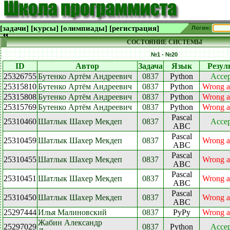
[задачи]
[курсы]
[олимпиады]
[регистрация]
Логин:
СОСТОЯНИЕ СИСТЕМЫ
№1 - №20
ID
Автор
Задача
Язык
Резул
25326755
Бутенко Артём Андреевич
0837
Python
Accep
25315810
Бутенко Артём Андреевич
0837
Python
Wrong a
25315808
Бутенко Артём Андреевич
0837
Python
Wrong a
25315769
Бутенко Артём Андреевич
0837
Python
Wrong a
Pascal
25310460
Шатлык Шахер Мекдеп
0837
Accep
ABC
Pascal
25310459
Шатлык Шахер Мекдеп
0837
Wrong a
ABC
Pascal
25310455
Шатлык Шахер Мекдеп
0837
Wrong a
ABC
Pascal
25310451
Шатлык Шахер Мекдеп
0837
Wrong a
ABC
Pascal
25310450
Шатлык Шахер Мекдеп
0837
Wrong a
ABC
25297444
Илья Малиновский
0837
PyPy
Wrong a
Жабин Александр
25297029
0837
Python
Accep