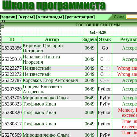
[задачи]
[курсы]
[олимпиады]
[регистрация]
Логин:
СОСТОЯНИЕ СИСТЕМЫ
№1 - №20
ID
Автор
Задача
Язык
Резуль
Кирюхов Григорий
25332856
0649
Go
Accept
Петрович
Напалков Никита
25325010
0649
C++
Accept
Игоревич
25323277
Неизвестный
0649
C++
Wrong an
25323272
Неизвестный
0649
C++
Wrong an
25322787
Корсаков Егор Антонович
0649
C++
Accept
Горцева Елизавета
25287620
0649
Python
Accept
Андреевна
25283705
Мирошниченко Ольга
0649
PyPy
Accept
25280823
Трофимов Иван
0649
PyPy
Accept
Memory l
25280820
Трофимов Иван
0649
Python
exceed
Time lim
25280817
Трофимов Иван
0649
Python
exceed
Time lim
25276569
Мирошниченко Ольга
0649
PyPy