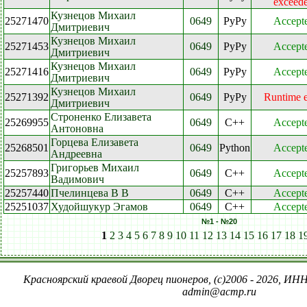
exceed
Кузнецов Михаил
25271470
0649
PyPy
Accept
Дмитриевич
Кузнецов Михаил
25271453
0649
PyPy
Accept
Дмитриевич
Кузнецов Михаил
25271416
0649
PyPy
Accept
Дмитриевич
Кузнецов Михаил
25271392
0649
PyPy
Runtime e
Дмитриевич
Строненко Елизавета
25269955
0649
C++
Accept
Антоновна
Горцева Елизавета
25268501
0649
Python
Accept
Андреевна
Григорьев Михаил
25257893
0649
C++
Accept
Вадимович
25257440
Пчелинцева В В
0649
C++
Accept
25251037
Худойшукур Эгамов
0649
C++
Accept
№1 - №20
1
2
3
4
5
6
7
8
9
10
11
12
13
14
15
16
17
18
1
Красноярский краевой Дворец пионеров, (c)2006 - 2026, ИНН
admin@acmp.ru