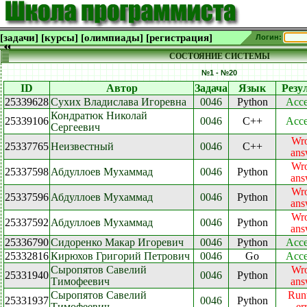
[задачи]
[курсы]
[олимпиады]
[регистрация]
Логин:
СОСТОЯНИЕ СИСТЕМЫ
№1 - №20
ID
Автор
Задача
Язык
Резу
25339628
Сухих Владислава Игоревна
0046
Python
Acce
Кондратюк Николай
25339106
0046
C++
Acce
Сергеевич
Wr
25337765
Неизвестный
0046
C++
ans
Wr
25337598
Абдуллоев Мухаммад
0046
Python
ans
Wr
25337596
Абдуллоев Мухаммад
0046
Python
ans
Wr
25337592
Абдуллоев Мухаммад
0046
Python
ans
25336790
Сидоренко Макар Игоревич
0046
Python
Acce
25332816
Кирюхов Григорий Петрович
0046
Go
Acce
Сыропятов Савелий
Wr
25331940
0046
Python
Тимофеевич
ans
Сыропятов Савелий
Run
25331937
0046
Python
Тимофеевич
er