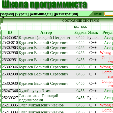
[задачи]
[курсы]
[олимпиады]
[регистрация]
Логин:
СОСТОЯНИЕ СИСТЕМЫ
№1 - №20
ID
Автор
Задача
Язык
Резул
25335587
Кирюхов Григорий Петрович
0455
Python
Acce
25303810
Курнаев Василий Сергеевич
0455
C++
Acce
25302963
Курнаев Василий Сергеевич
0455
C++
Acce
25302956
Курнаев Василий Сергеевич
0455
C++
Wrong 
Compil
25302951
Курнаев Василий Сергеевич
0455
C++
err
25302946
Курнаев Василий Сергеевич
0455
C++
Wrong 
Compil
25302938
Курнаев Василий Сергеевич
0455
C++
err
Compil
25302930
Курнаев Василий Сергеевич
0455
C++
err
25247346
Худойшукур Эгамов
0455
C++
Acce
Сапожников Геннадий
25239327
0455
Python
Acce
Влдимирович
25213335
Олег Михайлович иванов
0455
C++
Wrong 
Compil
25213334
Олег Михайлович иванов
0455
C++