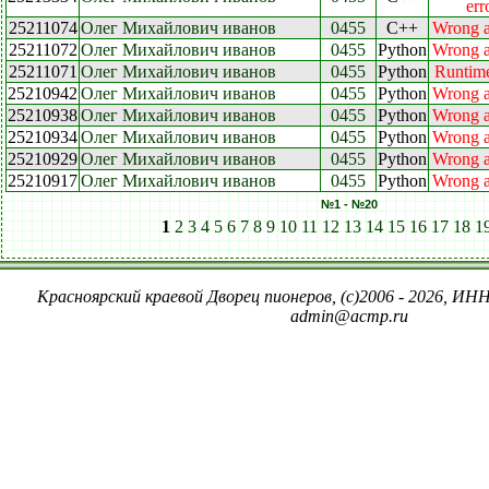
err
25211074
Олег Михайлович иванов
0455
C++
Wrong 
25211072
Олег Михайлович иванов
0455
Python
Wrong 
25211071
Олег Михайлович иванов
0455
Python
Runtime
25210942
Олег Михайлович иванов
0455
Python
Wrong 
25210938
Олег Михайлович иванов
0455
Python
Wrong 
25210934
Олег Михайлович иванов
0455
Python
Wrong 
25210929
Олег Михайлович иванов
0455
Python
Wrong 
25210917
Олег Михайлович иванов
0455
Python
Wrong 
№1 - №20
1
2
3
4
5
6
7
8
9
10
11
12
13
14
15
16
17
18
1
Красноярский краевой Дворец пионеров, (c)2006 - 2026, ИНН
admin@acmp.ru