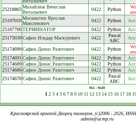
Витальевич
Михайлюк Вячеслав
Wr
25218865
0422
Python
Витальевич
an
Москвитин Ярослав
25197010
0422
Python
Acc
Максимович
25187700
ТЕРМИНАТОР
0422
Python
Acc
Pascal
25175039
Сафин Ильдар Маскурович
0422
Acc
ABC
Wr
25174699
Сафин Динис Разитович
0422
Python
an
25174691
Сафин Динис Разитович
0422
Python
Acc
25174689
Сафин Динис Разитович
0422
Python
Acc
25174686
Сафин Динис Разитович
0422
Python
Acc
Pascal
25174670
Сафин Динис Разитович
0422
Acc
ABC
№1 - №20
1
2
3
4
5
6
7
8
9
10
11
12
13
14
15
16
17
18
1
Красноярский краевой Дворец пионеров, (c)2006 - 2026, ИНН
admin@acmp.ru