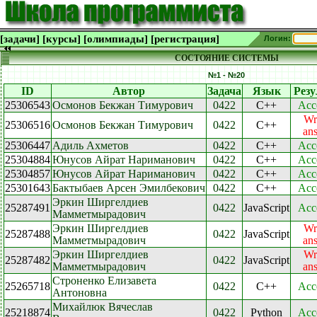
[задачи]
[курсы]
[олимпиады]
[регистрация]
Логин:
СОСТОЯНИЕ СИСТЕМЫ
№1 - №20
ID
Автор
Задача
Язык
Резу
25306543
Осмонов Бекжан Тимурович
0422
C++
Acc
Wr
25306516
Осмонов Бекжан Тимурович
0422
C++
an
25306447
Адиль Ахметов
0422
C++
Acc
25304884
Юнусов Айрат Нариманович
0422
C++
Acc
25304857
Юнусов Айрат Нариманович
0422
C++
Acc
25301643
Бактыбаев Арсен Эмилбекович
0422
C++
Acc
Эркин Ширгелдиев
25287491
0422
JavaScript
Acc
Мамметмырадович
Эркин Ширгелдиев
Wr
25287488
0422
JavaScript
Мамметмырадович
an
Эркин Ширгелдиев
Wr
25287482
0422
JavaScript
Мамметмырадович
an
Строненко Елизавета
25265718
0422
C++
Acc
Антоновна
Михайлюк Вячеслав
25218874
0422
Python
Acc