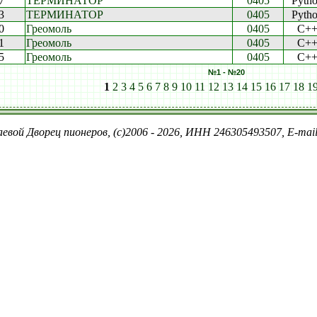
7
ТЕРМИНАТОР
0405
Pyth
3
ТЕРМИНАТОР
0405
Pyth
0
Греомоль
0405
C+
1
Греомоль
0405
C+
5
Греомоль
0405
C+
№1 - №20
1
2
3
4
5
6
7
8
9
10
11
12
13
14
15
16
17
18
1
евой Дворец пионеров, (c)2006 - 2026, ИНН 246305493507, E-ma