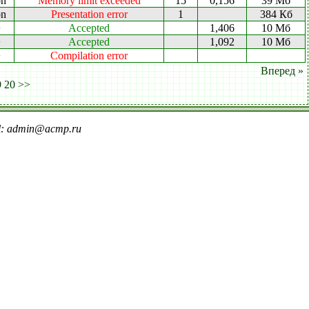
on
Memory limit exceeded
15
0,156
39 Мб
on
Presentation error
1
384 Кб
+
Accepted
1,406
10 Мб
+
Accepted
1,092
10 Мб
+
Compilation error
Вперед »
9
20
>>
il: admin@acmp.ru