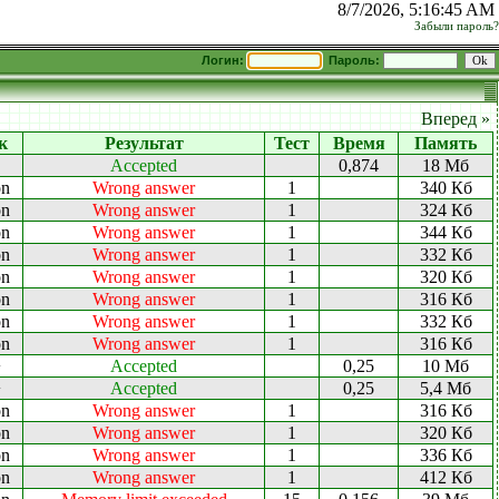
8/7/2026, 5:16:45 AM
Забыли пароль?
Логин:
Пароль:
Вперед »
к
Результат
Тест
Время
Память
Accepted
0,874
18 Мб
on
Wrong answer
1
340 Кб
on
Wrong answer
1
324 Кб
on
Wrong answer
1
344 Кб
on
Wrong answer
1
332 Кб
on
Wrong answer
1
320 Кб
on
Wrong answer
1
316 Кб
on
Wrong answer
1
332 Кб
on
Wrong answer
1
316 Кб
+
Accepted
0,25
10 Мб
+
Accepted
0,25
5,4 Мб
on
Wrong answer
1
316 Кб
on
Wrong answer
1
320 Кб
on
Wrong answer
1
336 Кб
on
Wrong answer
1
412 Кб