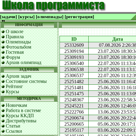
[задачи]
[курсы]
[олимпиады]
[регистрация]
ИНФОРМАЦИЯ
О школе
Правила
ID
Дата
Олимпиады
25332609
07.08.2026 2:26:3
Фотоальбом
25309194
23.07.2026 18:30:3
Гостевая
Форум
25309193
23.07.2026 18:30:1
Архив олимпиад
25306540
22.07.2026 11:13:4
25306538
22.07.2026 11:13:1
ЗАДАЧНИК
25306537
22.07.2026 11:12:3
Архив задач
Состояние системы
25251482
25.06.2026 11:16:4
Рейтинг
25251481
25.06.2026 11:16:1
Курсы
25251475
25.06.2026 11:13:0
МЕТОДИЧКА
25248367
23.06.2026 22:58:3
Новичкам
25245221
22.06.2026 12:46:0
Работа в системе
25222766
13.06.2026 23:53:5
Курсы ККДП
25200674
05.06.2026 20:22:4
Дистрибутивы
25200665
05.06.2026 20:17:1
Статьи
25195117
03.06.2026 22:09:1
Ссылки