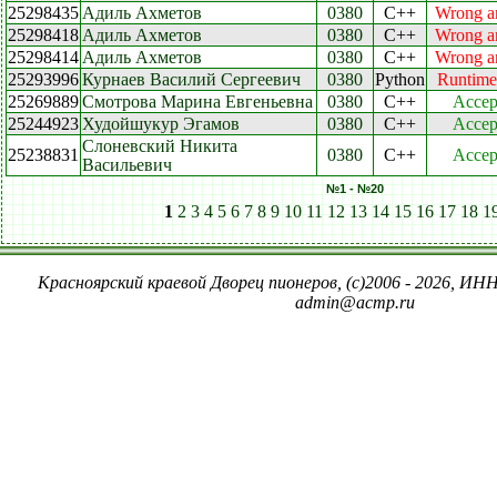
25298435
Адиль Ахметов
0380
C++
Wrong a
25298418
Адиль Ахметов
0380
C++
Wrong a
25298414
Адиль Ахметов
0380
C++
Wrong a
25293996
Курнаев Василий Сергеевич
0380
Python
Runtime 
25269889
Смотрова Марина Евгеньевна
0380
C++
Accep
25244923
Худойшукур Эгамов
0380
C++
Accep
Слоневский Никита
25238831
0380
C++
Accep
Васильевич
№1 - №20
1
2
3
4
5
6
7
8
9
10
11
12
13
14
15
16
17
18
1
Красноярский краевой Дворец пионеров, (c)2006 - 2026, ИНН
admin@acmp.ru