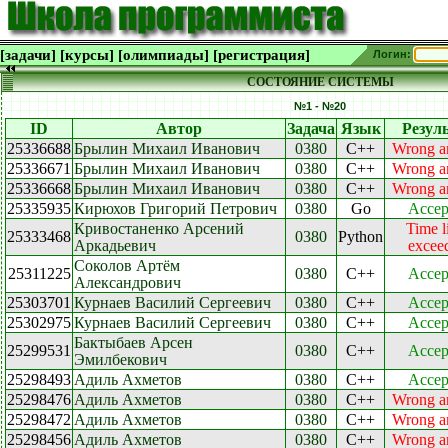
[задачи]
[курсы]
[олимпиады]
[регистрация]
Логин:
СОСТОЯНИЕ СИСТЕМЫ
№1 - №20
ID
Автор
Задача
Язык
Резул
25336688
Брылин Михаил Иванович
0380
C++
Wrong a
25336671
Брылин Михаил Иванович
0380
C++
Wrong a
25336668
Брылин Михаил Иванович
0380
C++
Wrong a
25335935
Кирюхов Григорий Петрович
0380
Go
Accep
Кривостаненко Арсений
Time l
25333468
0380
Python
Аркадьевич
excee
Соколов Артём
25311225
0380
C++
Accep
Александрович
25303701
Курнаев Василий Сергеевич
0380
C++
Accep
25302975
Курнаев Василий Сергеевич
0380
C++
Accep
Бактыбаев Арсен
25299531
0380
C++
Accep
Эмилбекович
25298493
Адиль Ахметов
0380
C++
Accep
25298476
Адиль Ахметов
0380
C++
Wrong a
25298472
Адиль Ахметов
0380
C++
Wrong a
25298456
Адиль Ахметов
0380
C++
Wrong a