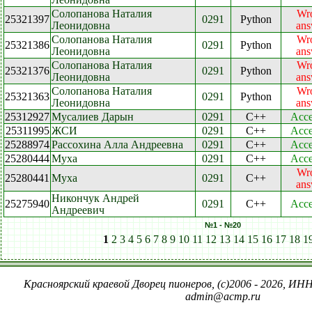
Солопанова Наталия
Wr
25321397
0291
Python
Леонидовна
ans
Солопанова Наталия
Wr
25321386
0291
Python
Леонидовна
ans
Солопанова Наталия
Wr
25321376
0291
Python
Леонидовна
ans
Солопанова Наталия
Wr
25321363
0291
Python
Леонидовна
ans
25312927
Мусалиев Дарын
0291
C++
Acce
25311995
ЖСИ
0291
C++
Acce
25288974
Рассохина Алла Андреевна
0291
C++
Acce
25280444
Муха
0291
C++
Acce
Wr
25280441
Муха
0291
C++
ans
Никончук Андрей
25275940
0291
C++
Acce
Андреевич
№1 - №20
1
2
3
4
5
6
7
8
9
10
11
12
13
14
15
16
17
18
1
Красноярский краевой Дворец пионеров, (c)2006 - 2026, ИНН
admin@acmp.ru