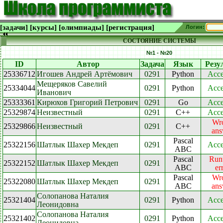
[задачи]
[курсы]
[олимпиады]
[регистрация]
Логин:
СОСТОЯНИЕ СИСТЕМЫ
№1 - №20
ID
Автор
Задача
Язык
Резу
25336712
Игошев Андрей Артёмович
0291
Python
Acce
Мещеряков Савелий
25334044
0291
Python
Acce
Иванович
25333361
Кирюхов Григорий Петрович
0291
Go
Acce
25329874
Неизвестный
0291
C++
Acce
Wr
25329866
Неизвестный
0291
C++
ans
Pascal
25322156
Шатлык Шахер Мекдеп
0291
Acce
ABC
Pascal
Run
25322152
Шатлык Шахер Мекдеп
0291
ABC
er
Pascal
Wr
25322080
Шатлык Шахер Мекдеп
0291
ABC
ans
Солопанова Наталия
25321404
0291
Python
Acce
Леонидовна
Солопанова Наталия
25321402
0291
Python
Acce
Леонидовна