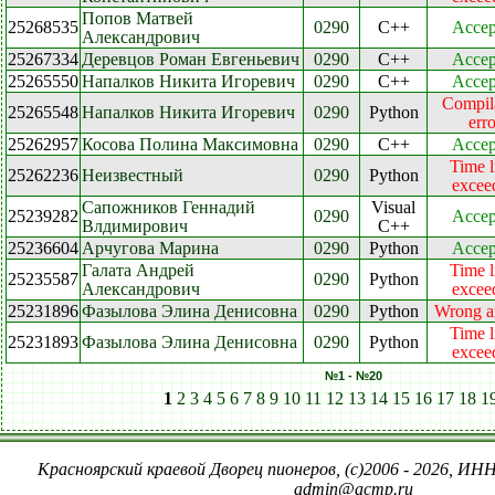
Попов Матвей
25268535
0290
C++
Accep
Александрович
25267334
Деревцов Роман Евгеньевич
0290
C++
Accep
25265550
Напалков Никита Игоревич
0290
C++
Accep
Compil
25265548
Напалков Никита Игоревич
0290
Python
erro
25262957
Косова Полина Максимовна
0290
C++
Accep
Time l
25262236
Неизвестный
0290
Python
excee
Сапожников Геннадий
Visual
25239282
0290
Accep
Влдимирович
C++
25236604
Арчугова Марина
0290
Python
Accep
Галата Андрей
Time l
25235587
0290
Python
Александрович
excee
25231896
Фазылова Элина Денисовна
0290
Python
Wrong a
Time l
25231893
Фазылова Элина Денисовна
0290
Python
excee
№1 - №20
1
2
3
4
5
6
7
8
9
10
11
12
13
14
15
16
17
18
1
Красноярский краевой Дворец пионеров, (c)2006 - 2026, ИНН
admin@acmp.ru