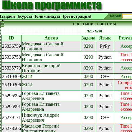
[задачи]
[курсы]
[олимпиады]
[регистрация]
Логин:
СОСТОЯНИЕ СИСТЕМЫ
№1 - №20
ID
Автор
Задача
Язык
Резул
Мещеряков Савелий
25336759
0290
PyPy
Accep
Иванович
Мещеряков Савелий
Time l
25336758
0290
Python
Иванович
excee
Кирюхов Григорий
25335770
0290
Python
Accep
Петрович
25310309
ЖСИ
0290
C++
Accep
Compil
25310306
ЖСИ
0290
Python
erro
Горцева Елизавета
Time l
25295994
0290
Python
Андреевна
excee
Горцева Елизавета
Time l
25295991
0290
Python
Андреевна
excee
Никончук Андрей
25279171
0290
C++
Accep
Андреевич
Маслаков Георгий
Time l
25278506
0290
Python
Константинович
excee