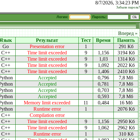
8/7/2026, 3:34:23 PM
Забыли пароль?
Логин:
Пароль:
Вперед »
Язык
Результат
Тест
Время
Память
Go
Presentation error
1
291 Кб
C++
Time limit exceeded
9
1,156
3194 Кб
C++
Time limit exceeded
9
1,03
1314 Кб
C++
Time limit exceeded
9
1,092
2022 Кб
C++
Time limit exceeded
9
1,406
2410 Кб
Python
Accepted
0,796
7,8 Мб
Python
Accepted
0,781
7,8 Мб
Python
Accepted
0,703
7,8 Мб
Python
Accepted
0,593
7,8 Мб
Python
Memory limit exceeded
11
0,484
16 Мб
Python
Runtime error
1
2076 Кб
C++
Compilation error
C++
Time limit exceeded
9
1,156
2950 Кб
C++
Time limit exceeded
9
1,062
2962 Кб
C++
Runtime error
1
310 Кб