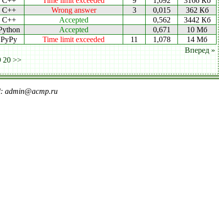
C++
Time limit exceeded
9
1,092
3166 Кб
C++
Wrong answer
3
0,015
362 Кб
C++
Accepted
0,562
3442 Кб
Python
Accepted
0,671
10 Мб
PyPy
Time limit exceeded
11
1,078
14 Мб
Вперед »
9
20
>>
il: admin@acmp.ru