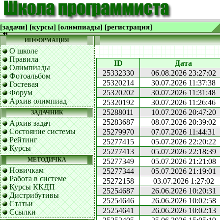
[задачи]
[курсы]
[олимпиады]
[регистрация]
ИНФОРМАЦИЯ
О школе
Правила
ID
Дата
Олимпиады
25332330
06.08.2026 23:27:02
Фотоальбом
25320214
30.07.2026 11:37:38
Гостевая
Форум
25320202
30.07.2026 11:31:48
Архив олимпиад
25320192
30.07.2026 11:26:46
25288011
10.07.2026 20:47:20
ЗАДАЧНИК
25283687
08.07.2026 20:39:02
Архив задач
Состояние системы
25279970
07.07.2026 11:44:31
Рейтинг
25277415
05.07.2026 22:20:22
Курсы
25277413
05.07.2026 22:18:39
МЕТОДИЧКА
25277349
05.07.2026 21:21:08
Новичкам
25277344
05.07.2026 21:19:01
Работа в системе
25272158
03.07.2026 1:27:02
Курсы ККДП
25254687
26.06.2026 10:20:31
Дистрибутивы
25254646
26.06.2026 10:02:58
Статьи
25254641
26.06.2026 10:02:13
Ссылки