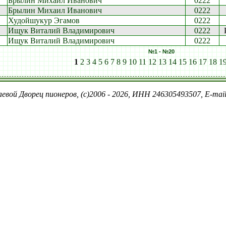
Брылин Михаил Иванович
0222
Брылин Михаил Иванович
0222
Худойшукур Эгамов
0222
Ищук Виталий Владимирович
0222
Ищук Виталий Владимирович
0222
№1 - №20
1
2
3
4
5
6
7
8
9
10
11
12
13
14
15
16
17
18
1
евой Дворец пионеров, (c)2006 - 2026, ИНН 246305493507, E-ma