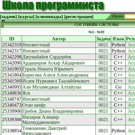
[задачи]
[курсы]
[олимпиады]
[регистрация]
Логин:
СОСТОЯНИЕ СИСТЕМЫ
№1 - №20
ID
Автор
Задача
Язык
Рез
25342319
Неизвестный
0021
Python
Acc
25342317
Неизвестный
0021
Python
Acc
25342298
Джумабайев Сардорбек
0021
C++
Acc
25342090
Ардаширов Аскар Айдарович
0021
C++
Acc
25341903
Гураль Никита Юрьевич
0021
C++
Acc
25341804
Борисова Алеся Александровна
0021
C++
Acc
25341569
Исаев Нуркамил Таалайбекович
0021
C++
Acc
25340993
Али Мухамеджан Алтайулы
0021
Go
Acc
25340836
Яся
0021
C++
Acc
25340747
Неизвестный
0021
C++
Acc
25340473
Отаи шифу
0021
C++
Acc
25339906
Грибок Диана Владимировна
0021
C++
Acc
Насыров Алишер
25339306
0021
C++
Acc
Махмудджонович
Тимошенко Дмитрий
25338854
0021
Python
Acc
Вячеславович