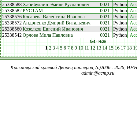
25338588
Хабибуллин Эмиль Русланович
0021
Python
Acc
25338582
РУСТАМ
0021
Python
Acc
25338576
Косарева Валентина Иванова
0021
Python
Acc
25338572
Андриенко Дмирий Витальевич
0021
Python
Acc
25338560
Козелков Евгений Иванович
0021
Python
Acc
25338542
Орлова Мила Павловна
0021
Python
Acc
№1 - №20
1
2
3
4
5
6
7
8
9
10
11
12
13
14
15
16
17
18
1
Красноярский краевой Дворец пионеров, (c)2006 - 2026, ИНН
admin@acmp.ru