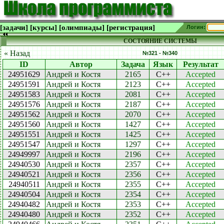
[задачи]
[курсы]
[олимпиады]
[регистрация]
Логин:
СОСТОЯНИЕ СИСТЕМЫ
« Назад
№321 - №340
ID
Автор
Задача
Язык
Результат
24951629
Андрей и Костя
2165
C++
Accepted
24951591
Андрей и Костя
2123
C++
Accepted
24951583
Андрей и Костя
2081
C++
Accepted
24951576
Андрей и Костя
2187
C++
Accepted
24951562
Андрей и Костя
2070
C++
Accepted
24951560
Андрей и Костя
1427
C++
Accepted
24951551
Андрей и Костя
1425
C++
Accepted
24951547
Андрей и Костя
1297
C++
Accepted
24949997
Андрей и Костя
2196
C++
Accepted
24940530
Андрей и Костя
2357
C++
Accepted
24940521
Андрей и Костя
2356
C++
Accepted
24940511
Андрей и Костя
2355
C++
Accepted
24940504
Андрей и Костя
2354
C++
Accepted
24940482
Андрей и Костя
2353
C++
Accepted
24940480
Андрей и Костя
2352
C++
Accepted