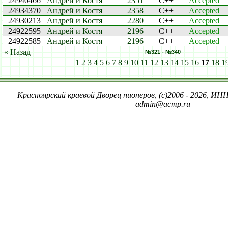
24940466
Андрей и Костя
2351
C++
Accepted
24934370
Андрей и Костя
2358
C++
Accepted
24930213
Андрей и Костя
2280
C++
Accepted
24922595
Андрей и Костя
2196
C++
Accepted
24922585
Андрей и Костя
2196
C++
Accepted
« Назад
№321 - №340
1
2
3
4
5
6
7
8
9
10
11
12
13
14
15
16
17
18
1
Красноярский краевой Дворец пионеров, (c)2006 - 2026, ИНН
admin@acmp.ru