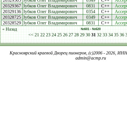
20329505
Зубков Олег Владимирович
0349
C++
Accep
20329367
Зубков Олег Владимирович
0831
C++
Accep
20329136
Зубков Олег Владимирович
0354
C++
Accep
20328725
Зубков Олег Владимирович
0349
C++
Accep
20328529
Зубков Олег Владимирович
0831
C++
Accep
« Назад
№601 - №620
<<
21
22
23
24
25
26
27
28
29
30
31
32
33
34
35
36
Красноярский краевой Дворец пионеров, (c)2006 - 2026, ИНН
admin@acmp.ru