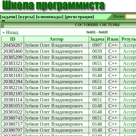
[задачи]
[курсы]
[олимпиады]
[регистрация]
Логин:
СОСТОЯНИЕ СИСТЕМЫ
« Назад
№601 - №620
ID
Автор
Задача
Язык
Резуль
20450267
Зубков Олег Владимирович
0997
C++
Accep
20385460
Зубков Олег Владимирович
0039
C++
Accep
20385299
Зубков Олег Владимирович
0938
C++
Accep
20383321
Зубков Олег Владимирович
0651
C++
Accep
20383224
Зубков Олег Владимирович
0148
C++
Accep
20383183
Зубков Олег Владимирович
0148
C++
Accep
20382284
Зубков Олег Владимирович
0651
C++
Accep
20382216
Зубков Олег Владимирович
0148
C++
Accep
20382185
Зубков Олег Владимирович
0148
C++
Accep
20381114
Зубков Олег Владимирович
0651
C++
Accep
20381053
Зубков Олег Владимирович
0148
C++
Accep
20381022
Зубков Олег Владимирович
0148
C++
Accep
20380743
Зубков Олег Владимирович
0651
C++
Accep
20380717
Зубков Олег Владимирович
0148
C++
Accep
20380707
Зубков Олег Владимирович
0148
C++
Accep