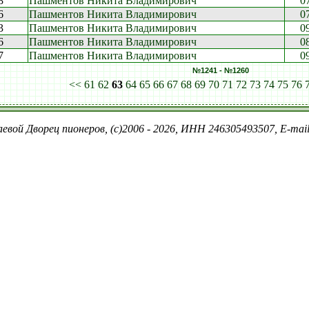
8
Пашментов Никита Владимирович
0
6
Пашментов Никита Владимирович
0
3
Пашментов Никита Владимирович
0
6
Пашментов Никита Владимирович
0
7
Пашментов Никита Владимирович
0
№1241 - №1260
<<
61
62
63
64
65
66
67
68
69
70
71
72
73
74
75
76
евой Дворец пионеров, (c)2006 - 2026, ИНН 246305493507, E-ma