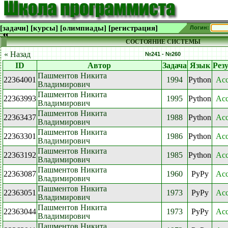
[задачи]
[курсы]
[олимпиады]
[регистрация]
Логин:
СОСТОЯНИЕ СИСТЕМЫ
« Назад
№241 - №260
ID
Автор
Задача
Язык
Рез
Пашментов Никита
22364001
1994
Python
Acc
Владимирович
Пашментов Никита
22363993
1995
Python
Acc
Владимирович
Пашментов Никита
22363437
1988
Python
Acc
Владимирович
Пашментов Никита
22363301
1986
Python
Acc
Владимирович
Пашментов Никита
22363192
1985
Python
Acc
Владимирович
Пашментов Никита
22363087
1960
PyPy
Acc
Владимирович
Пашментов Никита
22363051
1973
PyPy
Acc
Владимирович
Пашментов Никита
22363044
1973
PyPy
Acc
Владимирович
Пашментов Никита