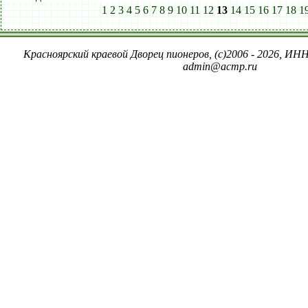
1
2
3
4
5
6
7
8
9
10
11
12
13
14
15
16
17
18
1
Красноярский краевой Дворец пионеров, (c)2006 - 2026, ИНН
admin@acmp.ru