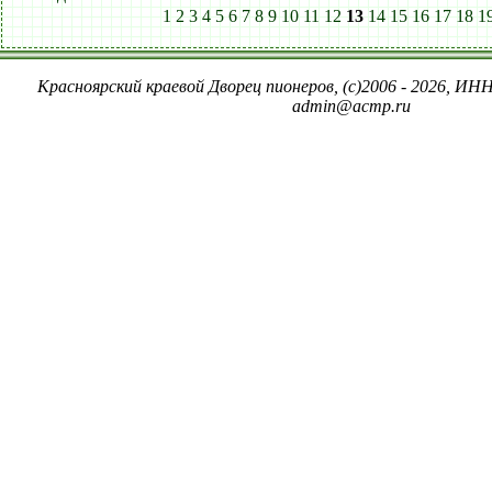
1
2
3
4
5
6
7
8
9
10
11
12
13
14
15
16
17
18
1
Красноярский краевой Дворец пионеров, (c)2006 - 2026, ИНН
admin@acmp.ru