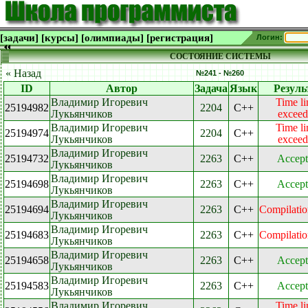
[задачи]
[курсы]
[олимпиады]
[регистрация]
Логин:
СОСТОЯНИЕ СИСТЕМЫ
« Назад
№241 - №260
ID
Автор
Задача
Язык
Резуль
Владимир Игоревич
Time li
25194982
2204
C++
Лукьянчиков
exceed
Владимир Игоревич
Time li
25194974
2204
C++
Лукьянчиков
exceed
Владимир Игоревич
25194732
2263
C++
Accept
Лукьянчиков
Владимир Игоревич
25194698
2263
C++
Accept
Лукьянчиков
Владимир Игоревич
25194694
2263
C++
Compilatio
Лукьянчиков
Владимир Игоревич
25194683
2263
C++
Compilatio
Лукьянчиков
Владимир Игоревич
25194658
2263
C++
Accept
Лукьянчиков
Владимир Игоревич
25194583
2263
C++
Accept
Лукьянчиков
Владимир Игоревич
Time li