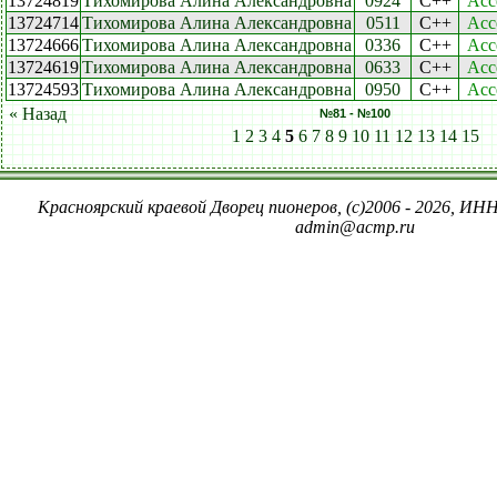
13724819
Тихомирова Алина Александровна
0924
C++
Acc
13724714
Тихомирова Алина Александровна
0511
C++
Acc
13724666
Тихомирова Алина Александровна
0336
C++
Acc
13724619
Тихомирова Алина Александровна
0633
C++
Acc
13724593
Тихомирова Алина Александровна
0950
C++
Acc
« Назад
№81 - №100
1
2
3
4
5
6
7
8
9
10
11
12
13
14
15
Красноярский краевой Дворец пионеров, (c)2006 - 2026, ИНН
admin@acmp.ru