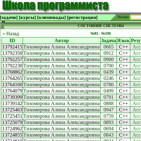
[задачи]
[курсы]
[олимпиады]
[регистрация]
Логин:
СОСТОЯНИЕ СИСТЕМЫ
« Назад
№81 - №100
ID
Автор
Задача
Язык
Резу
13792415
Тихомирова Алина Александровна
0665
C++
Acc
13792350
Тихомирова Алина Александровна
0912
C++
Acc
13792257
Тихомирова Алина Александровна
0900
C++
Acc
13792230
Тихомирова Алина Александровна
0700
C++
Acc
13768862
Тихомирова Алина Александровна
0439
C++
Acc
13764265
Тихомирова Алина Александровна
0246
C++
Acc
13764160
Тихомирова Алина Александровна
0780
C++
Acc
13764079
Тихомирова Алина Александровна
0499
C++
Acc
13739399
Тихомирова Алина Александровна
0791
C++
Acc
13739142
Тихомирова Алина Александровна
0888
C++
Acc
13725463
Тихомирова Алина Александровна
0947
C++
Acc
13725451
Тихомирова Алина Александровна
0759
C++
Acc
13725079
Тихомирова Алина Александровна
0893
C++
Acc
13724962
Тихомирова Алина Александровна
0694
C++
Acc
13724855
Тихомирова Алина Александровна
0843
C++
Acc