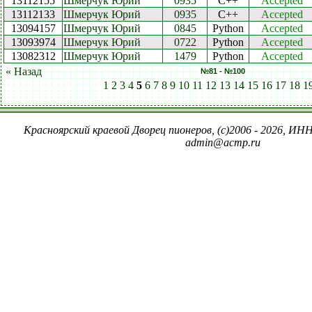
13112155
Шмерчук Юрий
0935
C++
Accepted
13112133
Шмерчук Юрий
0935
C++
Accepted
13094157
Шмерчук Юрий
0845
Python
Accepted
13093974
Шмерчук Юрий
0722
Python
Accepted
13082312
Шмерчук Юрий
1479
Python
Accepted
« Назад
№81 - №100
1
2
3
4
5
6
7
8
9
10
11
12
13
14
15
16
17
18
1
Красноярский краевой Дворец пионеров, (c)2006 - 2026, ИНН
admin@acmp.ru