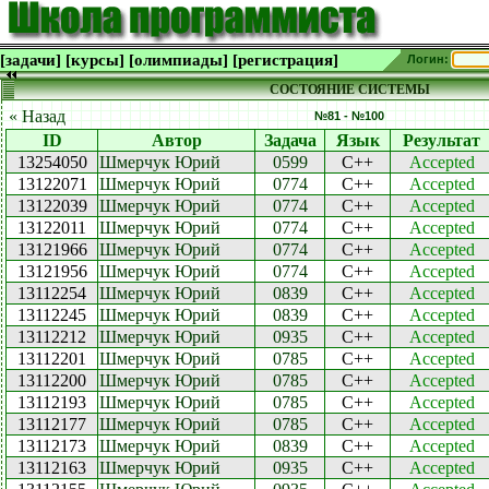
[задачи]
[курсы]
[олимпиады]
[регистрация]
Логин:
СОСТОЯНИЕ СИСТЕМЫ
« Назад
№81 - №100
ID
Автор
Задача
Язык
Результат
13254050
Шмерчук Юрий
0599
C++
Accepted
13122071
Шмерчук Юрий
0774
C++
Accepted
13122039
Шмерчук Юрий
0774
C++
Accepted
13122011
Шмерчук Юрий
0774
C++
Accepted
13121966
Шмерчук Юрий
0774
C++
Accepted
13121956
Шмерчук Юрий
0774
C++
Accepted
13112254
Шмерчук Юрий
0839
C++
Accepted
13112245
Шмерчук Юрий
0839
C++
Accepted
13112212
Шмерчук Юрий
0935
C++
Accepted
13112201
Шмерчук Юрий
0785
C++
Accepted
13112200
Шмерчук Юрий
0785
C++
Accepted
13112193
Шмерчук Юрий
0785
C++
Accepted
13112177
Шмерчук Юрий
0785
C++
Accepted
13112173
Шмерчук Юрий
0839
C++
Accepted
13112163
Шмерчук Юрий
0935
C++
Accepted